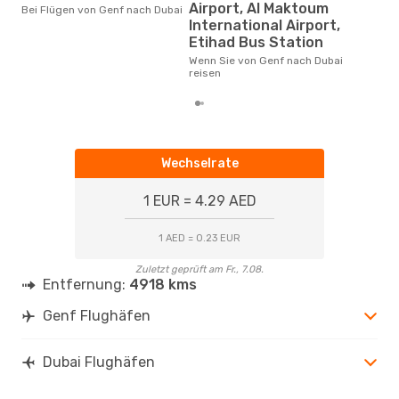
Der durchschnittliche Preis für
Airport, Al Maktoum
Bei Flügen von Genf nach Dubai
Fr., 16. Okt.
- So., 25. Okt.
Flü
International Airport,
betr
Pegasus Airlines
1 Zwischenstopp
Etihad Bus Station
wurd
GVA
- DXB
Mon
Wenn Sie von Genf nach Dubai
Pegasus Airlines
1 Zwischenstopp
reisen
DXB
- GVA
Wechselrate
1 EUR = 4.29 AED
1 AED = 0.23 EUR
Zuletzt geprüft am Fr., 7.08.
Entfernung:
4918 kms
Genf Flughäfen
Dubai Flughäfen