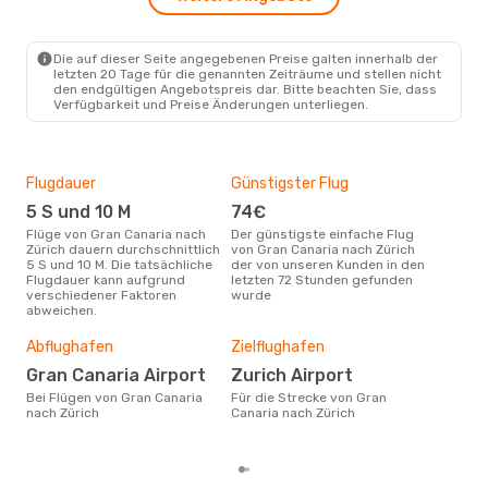
Die auf dieser Seite angegebenen Preise galten innerhalb der
letzten 20 Tage für die genannten Zeiträume und stellen nicht
den endgültigen Angebotspreis dar. Bitte beachten Sie, dass
Verfügbarkeit und Preise Änderungen unterliegen.
Flugdauer
Günstigster Flug
Hau
5 S und 10 M
74€
Jul
Flüge von Gran Canaria nach
Der günstigste einfache Flug
Laut Suchanfragen unserer
Zürich dauern durchschnittlich
von Gran Canaria nach Zürich
Kund
5 S und 10 M. Die tatsächliche
der von unseren Kunden in den
Haup
Flugdauer kann aufgrund
letzten 72 Stunden gefunden
Gra
verschiedener Faktoren
wurde
abweichen.
Dur
Abflughafen
Zielflughafen
17
Der durchschnittliche Preis für
Gran Canaria Airport
Zurich Airport
Flü
Bei Flügen von Gran Canaria
Für die Strecke von Gran
Züri
nach Zürich
Canaria nach Zürich
Prei
letz