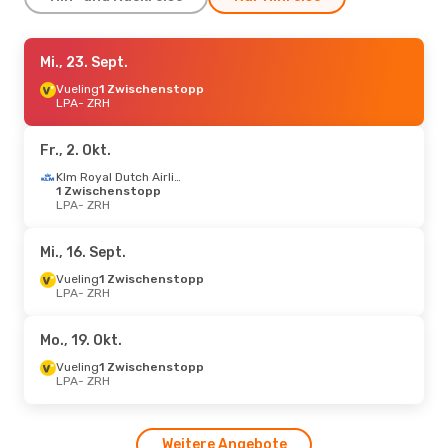
Do., 27. Aug.
Mi., 23. Sept.
- Fr., 4. Sept.
Iberia
Vueling
1 Zwischenstopp
1 Zwischenstopp
LPA
LPA
- ZRH
- ZRH
Vueling
1 Zwischenstopp
ZRH
- LPA
Fr., 2. Okt.
Do., 24. Sept.
- So., 27. Sept.
Klm Royal Dutch Airlines
1 Zwischenstopp
TAP Portugal
LPA
- ZRH
1 Zwischenstopp
LPA
- ZRH
TAP Portugal
1 Zwischenstopp
ZRH
- LPA
Mi., 16. Sept.
Vueling
1 Zwischenstopp
So., 16. Aug.
LPA
- ZRH
- Mi., 19. Aug.
Vueling
1 Zwischenstopp
LPA
- ZRH
Mo., 19. Okt.
Iberia
1 Zwischenstopp
ZRH
- LPA
Vueling
1 Zwischenstopp
LPA
- ZRH
Weitere Angebote