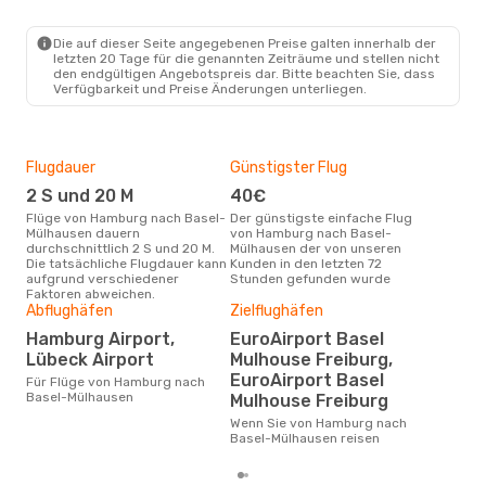
HAM
- EAP
Easyjet
Direkt
EAP
- HAM
Die auf dieser Seite angegebenen Preise galten innerhalb der
letzten 20 Tage für die genannten Zeiträume und stellen nicht
den endgültigen Angebotspreis dar. Bitte beachten Sie, dass
Verfügbarkeit und Preise Änderungen unterliegen.
Flugdauer
Günstigster Flug
Hau
2 S und 20 M
40€
Jul
Flüge von Hamburg nach Basel-
Der günstigste einfache Flug
Laut Suchanfragen unserer
Mülhausen dauern
von Hamburg nach Basel-
Kund
durchschnittlich 2 S und 20 M.
Mülhausen der von unseren
Haup
Die tatsächliche Flugdauer kann
Kunden in den letzten 72
Ham
aufgrund verschiedener
Stunden gefunden wurde
Faktoren abweichen.
Dur
Abflughäfen
Zielflughäfen
13
Hamburg Airport,
EuroAirport Basel
Der durchschnittliche Preis für
Lübeck Airport
Mulhouse Freiburg,
Flü
EuroAirport Basel
Für Flüge von Hamburg nach
Mülh
Basel-Mülhausen
Mulhouse Freiburg
Prei
letz
Wenn Sie von Hamburg nach
Basel-Mülhausen reisen