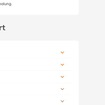
holung.
rt