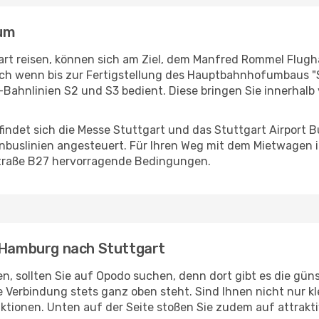
rum
t reisen, können sich am Ziel, dem Manfred Rommel Flughaf
h wenn bis zur Fertigstellung des Hauptbahnhofumbaus "S
e S-Bahnlinien S2 und S3 bedient. Diese bringen Sie innerh
findet sich die Messe Stuttgart und das Stuttgart Airport 
ernbuslinien angesteuert. Für Ihren Weg mit dem Mietwagen 
traße B27 hervorragende Bedingungen.
n Hamburg nach Stuttgart
sollten Sie auf Opodo suchen, denn dort gibt es die günst
te Verbindung stets ganz oben steht. Sind Ihnen nicht nur k
funktionen. Unten auf der Seite stoßen Sie zudem auf attra