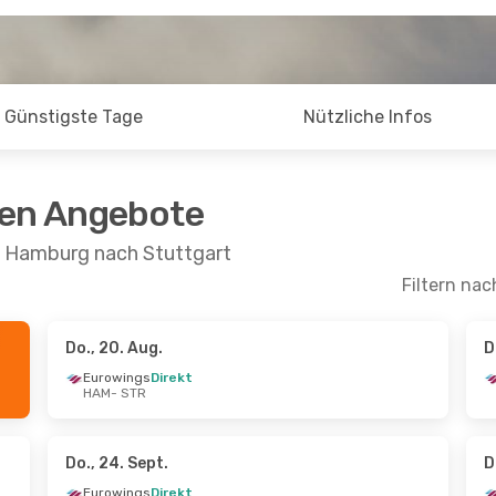
Günstigste Tage
Nützliche Infos
ten Angebote
n Hamburg nach Stuttgart
Filtern nac
Do., 20. Aug.
D
t.
- Di., 8. Sept.
Do., 27. Aug.
- Do., 3. S
Eurowings
Direkt
HAM
- STR
s
Direkt
Eurowings
Direkt
R
HAM
- STR
s
Direkt
Eurowings
Direkt
M
STR
- HAM
Do., 24. Sept.
D
Eurowings
Direkt