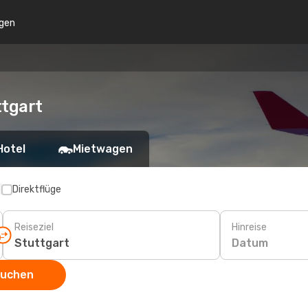
gen
tgart
Hotel
Mietwagen
p
Direktflüge
Reiseziel
Hinreise
Datum
suchen