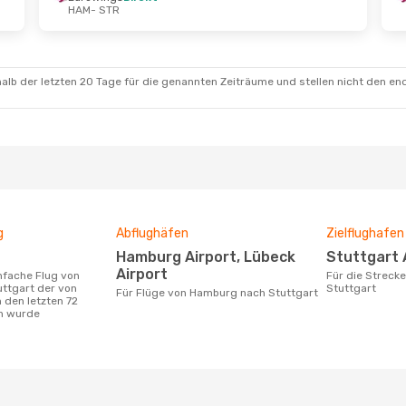
HAM
- STR
.
- So., 11. Okt.
Mo., 21. Sept.
- Di., 22.
s
Direkt
Eurowings
Direkt
R
HAM
- STR
s
Direkt
Eurowings
Direkt
M
STR
- HAM
alb der letzten 20 Tage für die genannten Zeiträume und stellen nicht den en
g
Abflughäfen
Zielflughafen
Hamburg Airport, Lübeck
Stuttgart 
Airport
Für die Strecke von Hamburg nach
ttgart der von
Stuttgart
Für Flüge von Hamburg nach Stuttgart
 den letzten 72
n wurde