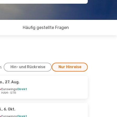
Häufig gestellte Fragen
h
Hin- und Rückreise
Nur Hinreise
o., 27. Aug.
ept.
Eurowings
Direkt
HAM
- STR
i., 6. Okt.
Eurowings
Direkt