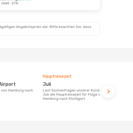
HAM
- STR
 Sept.
dgültigen Angebotspreis dar. Bitte beachten Sie, dass
Hauptreisezeit
Fluggesell
Flugstreck
Airport
Juli
Eurowin
Laut Suchanfragen unserer Kunden ist
Juli die Hauptreisezeit für Flüge von
Fluggesellschaften die Flüge von
Hamburg nach Stuttgart
Hamburg nac