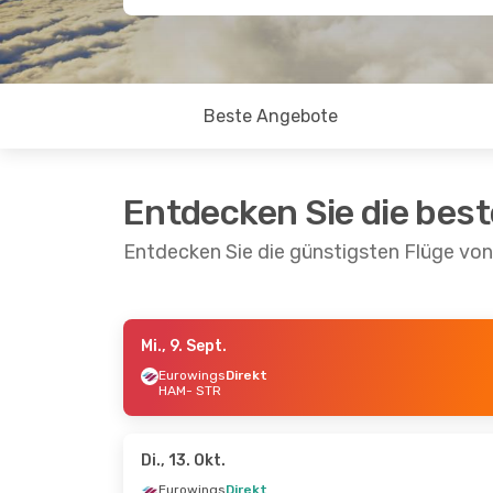
Beste Angebote
Entdecken Sie die bes
Entdecken Sie die günstigsten Flüge vo
Mi., 9. Sept.
Mo., 17. Aug.
- Do., 20. Aug.
Mo., 7. Sep
Eurowings
Direkt
HAM
- STR
Eurowings
Direkt
Eurowing
HAM
- STR
HAM
- ST
Eurowings
Direkt
Eurowing
STR
- HAM
STR
- HA
Di., 13. Okt.
Eurowings
Direkt