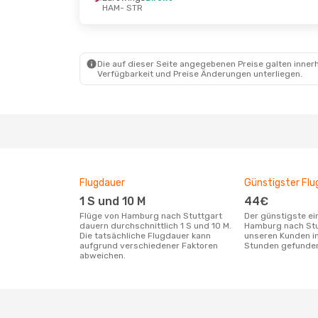
HAM
- STR
Mi., 21. Okt.
- So., 25. Okt.
Sa., 3. Okt
Lufthansa
1 Zwischenstopp
Eurowing
HAM
- STR
HAM
- ST
Lufthansa
1 Zwischenstopp
Eurowing
STR
- HAM
STR
- HA
Die auf dieser Seite angegebenen Preise galten innerh
Verfügbarkeit und Preise Änderungen unterliegen.
Flugdauer
Günstigster Flu
1 S und 10 M
44€
Flüge von Hamburg nach Stuttgart
Der günstigste einfache Flug von
dauern durchschnittlich 1 S und 10 M.
Hamburg nach Stu
Die tatsächliche Flugdauer kann
unseren Kunden in
aufgrund verschiedener Faktoren
Stunden gefunde
abweichen.