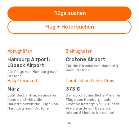
Flüge suchen
Flug + Hotel suchen
Abflughäfen
Zielflughafen
Gün
Hamburg Airport,
Crotone Airport
M
Lübeck Airport
Für die Strecke von Hamburg
Februar ist die beste Zeit um
nach Crotone
gün
Für Flüge von Hamburg nach
nac
Crotone
Hauptreisezeit
Durchschnittlicher Preis
März
373 €
Laut Suchanfragen unserer
Der durchschnittliche Preis für
Kunden ist März die
Flüge von Hamburg nach
Hauptreisezeit für Flüge von
Crotone beträgt 373 €. Dieser
Hamburg nach Crotone
Preis wurde auf Basis der
letzten 6 Monate berechnet.