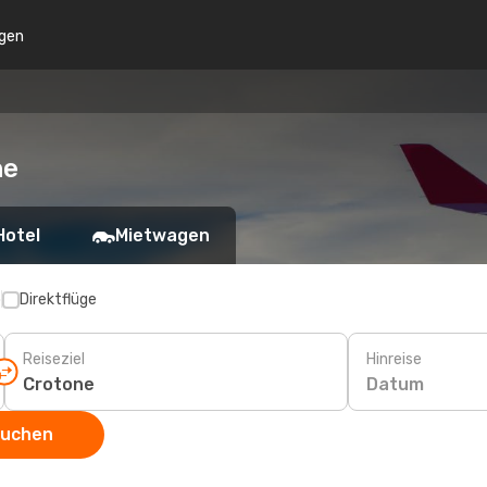
gen
ne
Hotel
Mietwagen
p
Direktflüge
Reiseziel
Hinreise
Datum
suchen