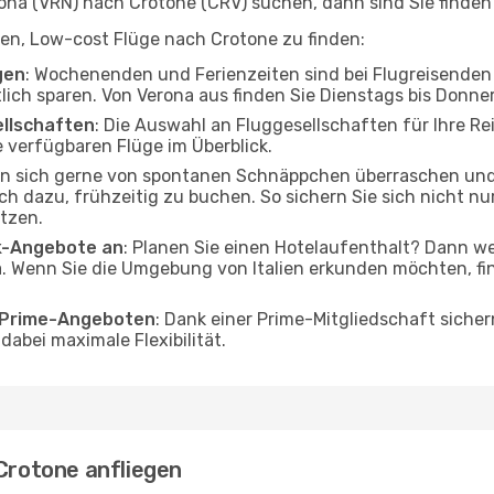
na (VRN) nach Crotone (CRV) suchen, dann sind Sie finden 
lfen, Low-cost Flüge nach Crotone zu finden:
gen
: Wochenenden und Ferienzeiten sind bei Flugreisenden b
tlich sparen. Von Verona aus finden Sie Dienstags bis Donne
ellschaften
: Die Auswahl an Fluggesellschaften für Ihre Re
 verfügbaren Flüge im Überblick.
en sich gerne von spontanen Schnäppchen überraschen un
och dazu, frühzeitig zu buchen. So sichern Sie sich nicht n
tzen.
ak-Angebote an
: Planen Sie einen Hotelaufenthalt? Dann we
. Wenn Sie die Umgebung von Italien erkunden möchten, fin
o Prime-Angeboten
: Dank einer Prime-Mitgliedschaft sicher
abei maximale Flexibilität.
 Crotone anfliegen