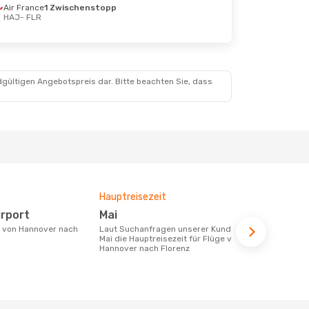
Air France
1 Zwischenstopp
HAJ
- FLR
21. Okt.
Klm Royal Dutch Airlines
Klm Royal Dutch Airlines
dgültigen Angebotspreis dar. Bitte beachten Sie, dass
Hauptreisezeit
Durchschnit
irport
Mai
257 €
Laut Suchanfragen unserer Kunden ist
Der durchschnittliche Preis für Flüge
Mai die Hauptreisezeit für Flüge von
von Hannove
Hannover nach Florenz
€. Dieser Pr
letzten 6 Mo