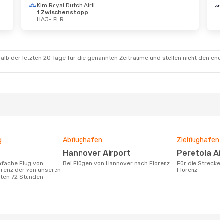
Klm Royal Dutch Airlines
1 Zwischenstopp
HAJ
- FLR
 Sept.
- Mi., 30. Sept.
Sa., 17. Okt.
- Mi., 
Klm Royal Dutch Airlines
schenstopp
1 Zwischenstopp
FLR
HAJ
- FLR
Klm Royal Dutch Airlines
alb der letzten 20 Tage für die genannten Zeiträume und stellen nicht den en
schenstopp
1 Zwischenstopp
HAJ
FLR
- HAJ
g
Abflughafen
Zielflughafen
Hannover Airport
Peretola A
Bei Flügen von Hannover nach Florenz
Für die Strecke von Hannover nach
orenz der von unseren
Florenz
zten 72 Stunden