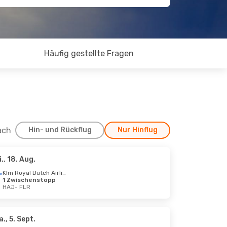
Häufig gestellte Fragen
ach
Hin- und Rückflug
Nur Hinflug
i., 18. Aug.
3. Okt.
Klm Royal Dutch Airlines
1 Zwischenstopp
Klm Royal Dutch Airlines
HAJ
- FLR
Klm Royal Dutch Airlines
a., 5. Sept.