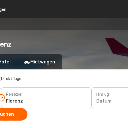
gen
renz
Hotel
Mietwagen
Direktflüge
Reiseziel
Hinflug
Datum
suchen