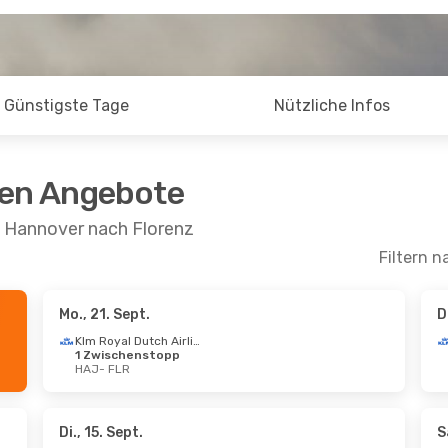
Günstigste Tage
Nützliche Infos
ten Angebote
n Hannover nach Florenz
Filtern n
Mo., 21. Sept.
D
 Aug.
- So., 23. Aug.
Di., 6. Okt.
- Di., 1
Klm Royal Dutch Airlines
1 Zwischenstopp
rways
1 Zwischenstopp
HAJ
- FLR
FLR
1 Zwischenstopp
ansa
1 Zwischenstopp
HAJ
- FLR
HAJ
1 Zwischenstopp
FLR
- HAJ
Di., 15. Sept.
S