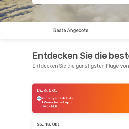
Beste Angebote
Entdecken Sie die bes
Entdecken Sie die günstigsten Flüge vo
Di., 6. Okt.
Fr., 4. Sept.
- Mo., 7. Sept.
Mo., 17.
Klm Royal Dutch Airlines
1 Zwischenstopp
Air France
1 Zwischenstopp
ITA Ai
HAJ
- FLR
HAJ
- FLR
HAJ
- 
Klm Royal Dutch Airlines
Lufth
1 Zwischenstopp
FLR
- 
FLR
- HAJ
So., 18. Okt.