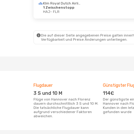
Klm Royal Dutch Airlines
1 Zwischenstopp
HAJ
- FLR
Mi., 9. Sept.
- Di., 15. Sept.
Mo., 21.
Klm Royal Dutch Airlines
1 Zwischenstopp
1 Zwi
HAJ
- FLR
HAJ
- 
Vueling
1 Zwischenstopp
Die auf dieser Seite angegebenen Preise galten innerh
FLR
- HAJ
1 Zwi
Verfügbarkeit und Preise Änderungen unterliegen.
FLR
- 
Flugdauer
Günstigster Flu
3 S und 10 M
114€
Flüge von Hannover nach Florenz
Der günstigste einfache Flug von
dauern durchschnittlich 3 S und 10 M.
Hannover nach Fl
Die tatsächliche Flugdauer kann
Kunden in den let
aufgrund verschiedener Faktoren
gefunden wurde
abweichen.