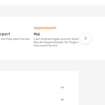
Hauptreisezeit
Durchschnit
irport
Mai
325 €
e von Pula nach Florenz
Laut Suchanfragen unserer Kunden ist
Der durchschnittliche Preis für Flüge
Mai die Hauptreisezeit für Flüge von
von Pula nac
Pula nach Florenz
Dieser Preis
6 Monate be