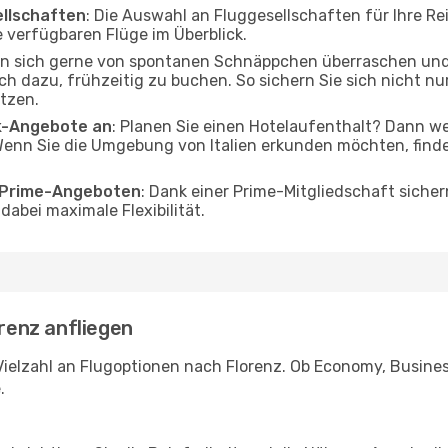
ellschaften
: Die Auswahl an Fluggesellschaften für Ihre Rei
 verfügbaren Flüge im Überblick.
en sich gerne von spontanen Schnäppchen überraschen un
och dazu, frühzeitig zu buchen. So sichern Sie sich nicht n
tzen.
ak-Angebote an
: Planen Sie einen Hotelaufenthalt? Dann we
Wenn Sie die Umgebung von Italien erkunden möchten, finden
o Prime-Angeboten
: Dank einer Prime-Mitgliedschaft sicher
abei maximale Flexibilität.
orenz anfliegen
ielzahl an Flugoptionen nach Florenz. Ob Economy, Business 
.