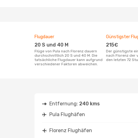
Flugdauer
Günstigster Flu
20 S und 40 M
215€
Flüge von Pula nach Florenz dauern
Der günstigste einfache Flug von Pula
durchschnittlich 20 S und 40 M. Die
nach Florenz der 
tatsächliche Flugdauer kann aufgrund
den letzten 72 S
verschiedener Faktoren abweichen.
Entfernung:
240 kms
Pula Flughäfen
Florenz Flughäfen