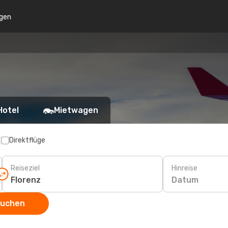
gen
Hotel
Mietwagen
p
Direktflüge
Reiseziel
Hinreise
Datum
suchen