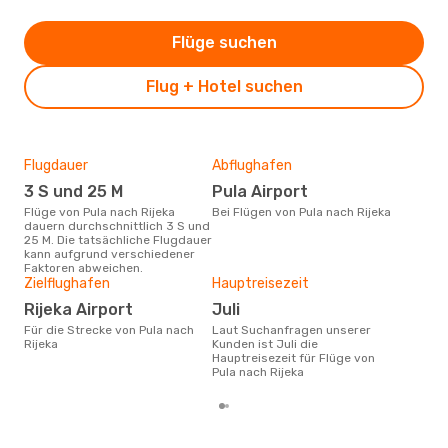
Flüge suchen
Flug + Hotel suchen
Flugdauer
Abflughafen
Dur
3 S und 25 M
Pula Airport
7
Flüge von Pula nach Rijeka
Bei Flügen von Pula nach Rijeka
Der durchschnittliche Preis für
dauern durchschnittlich 3 S und
Flüg
25 M. Die tatsächliche Flugdauer
betr
kann aufgrund verschiedener
wurd
Faktoren abweichen.
Mon
Zielflughafen
Hauptreisezeit
Rijeka Airport
Juli
Für die Strecke von Pula nach
Laut Suchanfragen unserer
Rijeka
Kunden ist Juli die
Hauptreisezeit für Flüge von
Pula nach Rijeka