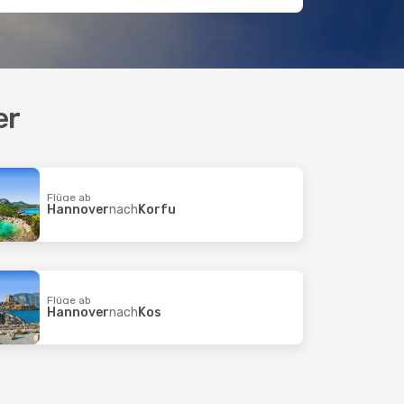
er
Flüge ab
Hannover
nach
Korfu
Flüge ab
Hannover
nach
Kos