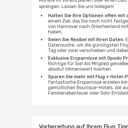
Monate im Voraus planen oder einen Last
sprengen. Lassen Sie uns loslegen!
Halten Sie Ihre Optionen offen mit d
einem Ziel, das Sie noch nicht festg
von Hannover nach Griechenland mit a
haben.
Seien Sie flexibel mit Ihren Daten
: 
Datensuche, um die günstigsten Flü
Tag oder zwei verschieben und dabei
Exklusive Ersparnisse mit Opodo Pr
Richtige für Sie! Als Mitglied genie
absolut lohnenswert machen.
Sparen Sie mehr mit Flug + Hotel-
fantastische Ersparnisse erzielen kön
gemütlichen Boutique-Hotels, die au
Familienabenteuer oder Solo-Entdeck
Vorbereitung auf Ihrem Flug: Tipp