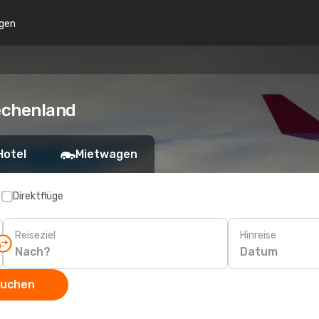
gen
echenland
Hotel
Mietwagen
p
Direktflüge
Reiseziel
Hinreise
Datum
suchen