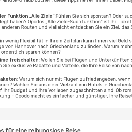
-Minute-Urlaub buchen, diese Tipps helfen Ihnen dabei, Fl
er Funktion „Alle Ziele“
:Fühlen Sie sich spontan? Oder su
elegt haben? Opodos „Alle Ziele-Suchfunktion“ ist Ihr Ticke
nderen Routen und vielleicht entdecken Sie ein Ziel, das 
Ein wenig Flexibilität in Ihrem Zeitplan kann Ihnen viel Geld
ge von Hannover nach Griechenland zu finden. Warum mehr 
 ordentlich sparen können?
ime freischalten
: Wollen Sie bei Flügen und Unterkünften
ßen Sie exklusive Rabatte und Vorteile, die Ihre Reise von n
Paketen
: Warum sich nur mit Flügen zufriedengeben, wenn
nen? Wählen Sie aus einer Vielzahl von Hotels in Griechenla
f Ihr Budget und Ihre Vorlieben zugeschnitten sind. Ob r
ung – Opodo macht es einfacher und günstiger, Ihre Reise
s für eine reibungslose Reise