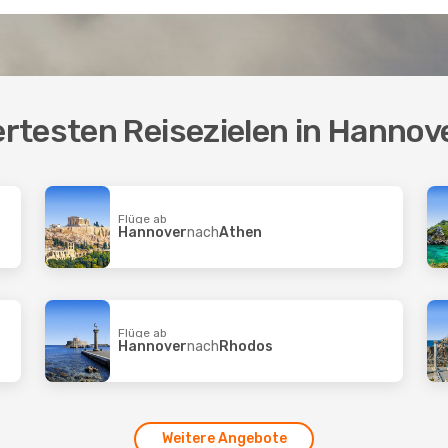
rtesten Reisezielen in Hannov
Flüge ab
Hannover
nach
Athen
Flüge ab
Hannover
nach
Rhodos
Weitere Angebote