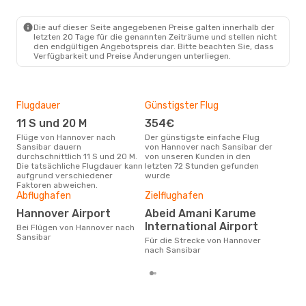
Fr., 14. Aug.
- Di., 18. Aug.
Die auf dieser Seite angegebenen Preise galten innerhalb der
Swiss International Air Lines
letzten 20 Tage für die genannten Zeiträume und stellen nicht
1 Zwischenstopp
den endgültigen Angebotspreis dar. Bitte beachten Sie, dass
HAJ
- ZNZ
Verfügbarkeit und Preise Änderungen unterliegen.
Austrian Airlines
2 Zwischenstopps
ZNZ
- HAJ
Flugdauer
Günstigster Flug
Hau
11 S und 20 M
354€
M
Flüge von Hannover nach
Der günstigste einfache Flug
Laut Suchanfragen unserer
Sansibar dauern
von Hannover nach Sansibar der
Kund
durchschnittlich 11 S und 20 M.
von unseren Kunden in den
Haup
Die tatsächliche Flugdauer kann
letzten 72 Stunden gefunden
Han
aufgrund verschiedener
wurde
Faktoren abweichen.
Gün
Abflughafen
Zielflughafen
D
Hannover Airport
Abeid Amani Karume
Mai ist die beste Zeit um
International Airport
Bei Flügen von Hannover nach
gün
Sansibar
Für die Strecke von Hannover
nac
nach Sansibar