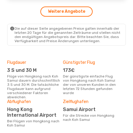
So., 4. Okt.
- Fr., 9. Okt.
Bangkok Airways
1 Zwischenstopp
Weitere Angebote
HKG
- USM
Bangkok Airways
1 Zwischenstopp
USM
- HKG
Die auf dieser Seite angegebenen Preise galten innerhalb der
letzten 20 Tage für die genannten Zeiträume und stellen nicht
den endgültigen Angebotspreis dar. Bitte beachten Sie, dass
Verfügbarkeit und Preise Änderungen unterliegen.
Flugdauer
Günstigster Flug
Hau
3 S und 30 M
173€
Jul
Flüge von Hongkong nach Koh
Der günstigste einfache Flug
Laut Suchanfragen unserer
Samui dauern durchschnittlich
von Hongkong nach Koh Samui
Kund
3 S und 30 M. Die tatsächliche
der von unseren Kunden in den
Haup
Flugdauer kann aufgrund
letzten 72 Stunden gefunden
Hon
verschiedener Faktoren
wurde
Dur
abweichen.
Abflughafen
Zielflughafen
3
Der durchschnittliche Preis für
Hong Kong
Samui Airport
Flü
International Airport
Für die Strecke von Hongkong
Sam
nach Koh Samui
Prei
Bei Flügen von Hongkong nach
letz
Koh Samui