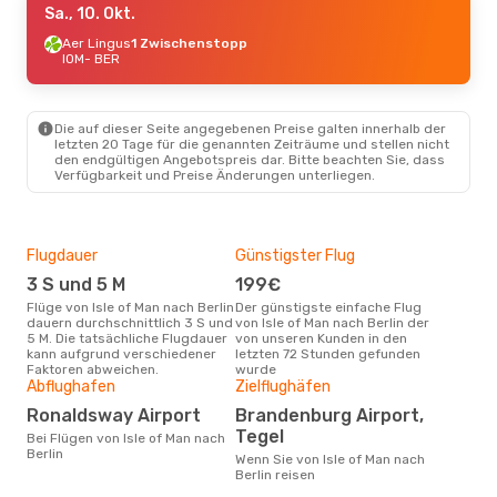
Sa., 10. Okt.
Aer Lingus
1 Zwischenstopp
IOM
- BER
Die auf dieser Seite angegebenen Preise galten innerhalb der
letzten 20 Tage für die genannten Zeiträume und stellen nicht
den endgültigen Angebotspreis dar. Bitte beachten Sie, dass
Verfügbarkeit und Preise Änderungen unterliegen.
Flugdauer
Günstigster Flug
Hau
3 S und 5 M
199€
Jul
Flüge von Isle of Man nach Berlin
Der günstigste einfache Flug
Laut Suchanfragen unserer
dauern durchschnittlich 3 S und
von Isle of Man nach Berlin der
Kund
5 M. Die tatsächliche Flugdauer
von unseren Kunden in den
Haup
kann aufgrund verschiedener
letzten 72 Stunden gefunden
of M
Faktoren abweichen.
wurde
Abflughafen
Zielflughäfen
Gün
Ronaldsway Airport
Brandenburg Airport,
Ju
Tegel
Bei Flügen von Isle of Man nach
Januar ist die beste Zeit um
Berlin
güns
Wenn Sie von Isle of Man nach
nach
Berlin reisen