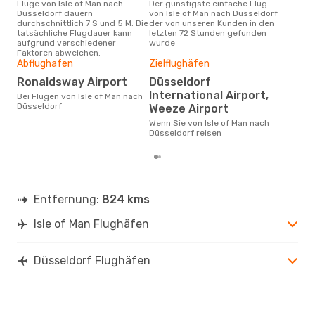
Flüge von Isle of Man nach
Der günstigste einfache Flug
Laut Suchanfragen unserer
Düsseldorf dauern
von Isle of Man nach Düsseldorf
Kund
durchschnittlich 7 S und 5 M. Die
der von unseren Kunden in den
Haup
tatsächliche Flugdauer kann
letzten 72 Stunden gefunden
of 
aufgrund verschiedener
wurde
Faktoren abweichen.
Abflughafen
Zielflughäfen
Gün
Ronaldsway Airport
Düsseldorf
Ma
International Airport,
Bei Flügen von Isle of Man nach
November ist die beste Zeit um
Düsseldorf
Weeze Airport
güns
nac
Wenn Sie von Isle of Man nach
Düsseldorf reisen
Entfernung:
824 kms
Isle of Man Flughäfen
Düsseldorf Flughäfen