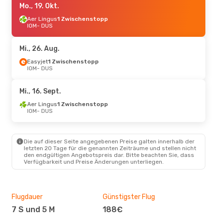
Mo., 19. Okt.
Aer Lingus
1 Zwischenstopp
IOM
- DUS
Mi., 26. Aug.
Easyjet
1 Zwischenstopp
IOM
- DUS
Mi., 16. Sept.
Aer Lingus
1 Zwischenstopp
IOM
- DUS
Die auf dieser Seite angegebenen Preise galten innerhalb der
letzten 20 Tage für die genannten Zeiträume und stellen nicht
den endgültigen Angebotspreis dar. Bitte beachten Sie, dass
Verfügbarkeit und Preise Änderungen unterliegen.
Flugdauer
Günstigster Flug
Hau
7 S und 5 M
188€
Jul