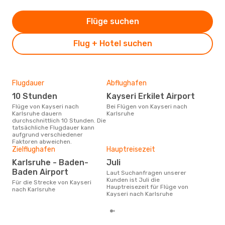
Flüge suchen
Flug + Hotel suchen
Flugdauer
Abflughafen
Dur
10 Stunden
Kayseri Erkilet Airport
2
Flüge von Kayseri nach
Bei Flügen von Kayseri nach
Der durchschnittliche Preis für
Karlsruhe dauern
Karlsruhe
Flü
durchschnittlich 10 Stunden. Die
Karl
tatsächliche Flugdauer kann
Prei
aufgrund verschiedener
letz
Faktoren abweichen.
Zielflughafen
Hauptreisezeit
Karlsruhe - Baden-
Juli
Baden Airport
Laut Suchanfragen unserer
Kunden ist Juli die
Für die Strecke von Kayseri
Hauptreisezeit für Flüge von
nach Karlsruhe
Kayseri nach Karlsruhe