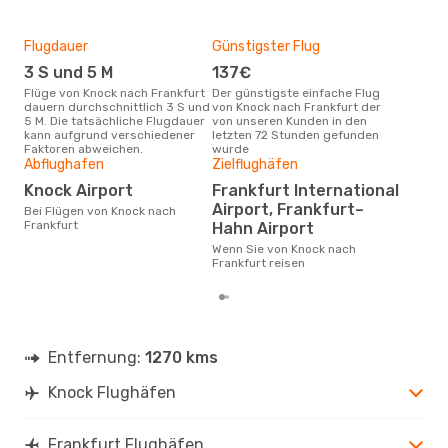
Flugdauer
Günstigster Flug
Hau
3 S und 5 M
137€
Jul
Flüge von Knock nach Frankfurt
Der günstigste einfache Flug
Laut Suchanfragen unserer
dauern durchschnittlich 3 S und
von Knock nach Frankfurt der
Kund
5 M. Die tatsächliche Flugdauer
von unseren Kunden in den
Haup
kann aufgrund verschiedener
letzten 72 Stunden gefunden
Kno
Faktoren abweichen.
wurde
Abflughafen
Zielflughäfen
Gün
Knock Airport
Frankfurt International
Ju
Airport, Frankfurt–
Bei Flügen von Knock nach
Juni ist die beste Zeit um
Frankfurt
Hahn Airport
gün
Wenn Sie von Knock nach
Fra
Frankfurt reisen
Entfernung:
1270 kms
Knock Flughäfen
Frankfurt Flughäfen