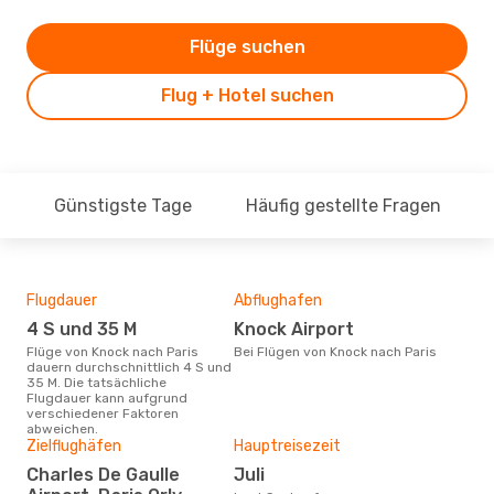
Flüge suchen
Flug + Hotel suchen
Günstigste Tage
Häufig gestellte Fragen
Flugdauer
Abflughafen
Dur
4 S und 35 M
Knock Airport
6
Flüge von Knock nach Paris
Bei Flügen von Knock nach Paris
Der durchschnittliche Preis für
dauern durchschnittlich 4 S und
Flüg
35 M. Die tatsächliche
betr
Flugdauer kann aufgrund
wurd
verschiedener Faktoren
Mon
abweichen.
Zielflughäfen
Hauptreisezeit
Charles De Gaulle
Juli