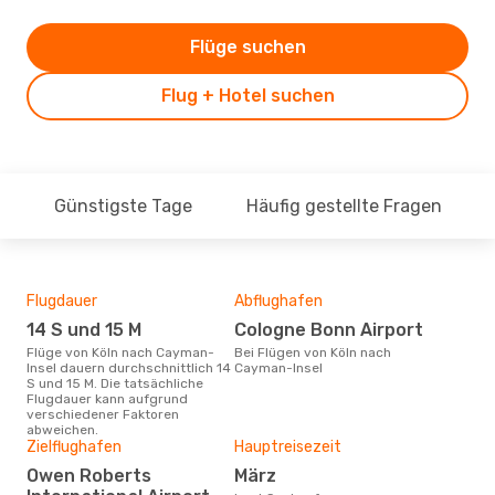
Flüge suchen
Flug + Hotel suchen
Günstigste Tage
Häufig gestellte Fragen
Flugdauer
Abflughafen
Dur
14 S und 15 M
Cologne Bonn Airport
16
Flüge von Köln nach Cayman-
Bei Flügen von Köln nach
Der durchschnittliche Preis für
Insel dauern durchschnittlich 14
Cayman-Insel
Flü
S und 15 M. Die tatsächliche
Inse
Flugdauer kann aufgrund
Prei
verschiedener Faktoren
letz
abweichen.
Zielflughafen
Hauptreisezeit
Owen Roberts
März