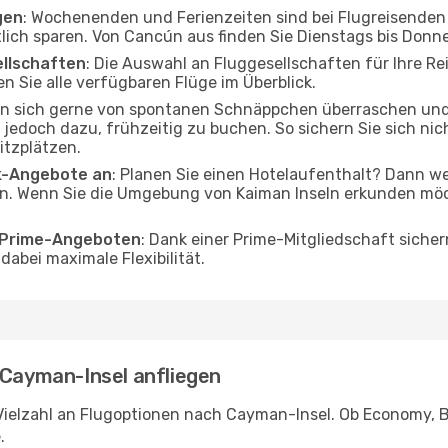
gen
: Wochenenden und Ferienzeiten sind bei Flugreisenden b
tlich sparen. Von Cancún aus finden Sie Dienstags bis Donn
ellschaften
: Die Auswahl an Fluggesellschaften für Ihre R
n Sie alle verfügbaren Flüge im Überblick.
en sich gerne von spontanen Schnäppchen überraschen u
en jedoch dazu, frühzeitig zu buchen. So sichern Sie sich ni
itzplätzen.
ak-Angebote an
: Planen Sie einen Hotelaufenthalt? Dann we
. Wenn Sie die Umgebung von Kaiman Inseln erkunden möcht
o Prime-Angeboten
: Dank einer Prime-Mitgliedschaft sicher
abei maximale Flexibilität.
 Cayman-Insel anfliegen
Vielzahl an Flugoptionen nach Cayman-Insel. Ob Economy, Bus
.