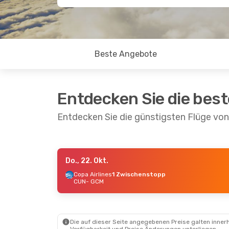
Beste Angebote
Entdecken Sie die bes
Entdecken Sie die günstigsten Flüge vo
Do., 22. Okt.
Do., 1. Okt.
- So., 11. Okt.
Copa Airlines
1 Zwischenstopp
CUN
- GCM
Aeromexico
2 Zwischenstopps
CUN
- GCM
American Airlines
1 Zwischenstopp
GCM
- CUN
Die auf dieser Seite angegebenen Preise galten innerh