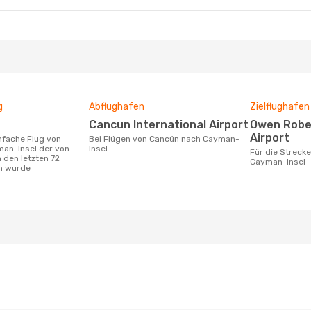
g
Abflughafen
Zielflughafen
Cancun International Airport
Owen Roberts International
Airport
Bei Flügen von Cancún nach Cayman-
an-Insel der von
Insel
Für die Strecke von Cancún nach
 den letzten 72
Cayman-Insel
n wurde