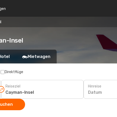
gen
l
an-Insel
Hotel
Mietwagen
p
Direktflüge
Reiseziel
Hinreise
Datum
suchen