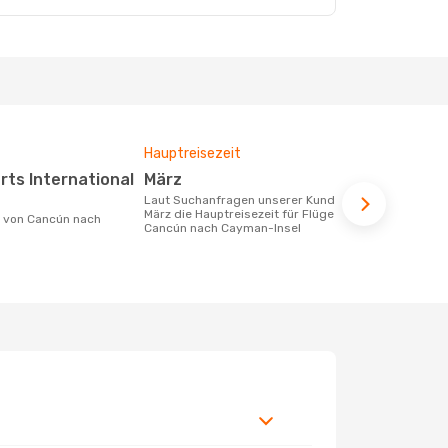
Hauptreisezeit
Durchschnit
März
1145 €
Laut Suchanfragen unserer Kunden ist
Der durchschnittliche Preis für Flüge
März die Hauptreisezeit für Flüge von
von Cancún 
Cancún nach Cayman-Insel
1145 €. Dies
der letzten 