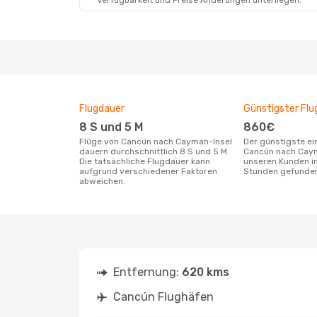
Verfügbarkeit und Preise Änderungen unterliegen.
Flugdauer
Günstigster Flu
8 S und 5 M
860€
Flüge von Cancún nach Cayman-Insel
Der günstigste einfache Flug von
dauern durchschnittlich 8 S und 5 M.
Cancún nach Caym
Die tatsächliche Flugdauer kann
unseren Kunden in
aufgrund verschiedener Faktoren
Stunden gefunde
abweichen.
Entfernung:
620 kms
Cancún Flughäfen