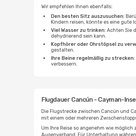
Wir empfehlen Ihnen ebenfalls:
Den besten Sitz auszusuchen
: Ber
Kindern reisen, könnte es eine gute I
Viel Wasser zu trinken
: Achten Sie 
dehydrierend sein kann.
Kopfhörer oder Ohrstöpsel zu ver
gestalten.
Ihre Beine regelmäßig zu strecken
:
verbessern.
Flugdauer Cancún - Cayman-Inse
Die Flugstrecke zwischen Cancún und Caym
mit einem oder mehreren Zwischenstopps
Um Ihre Reise so angenehm wie möglich z
Augenverband. Für Unterhaltung während 