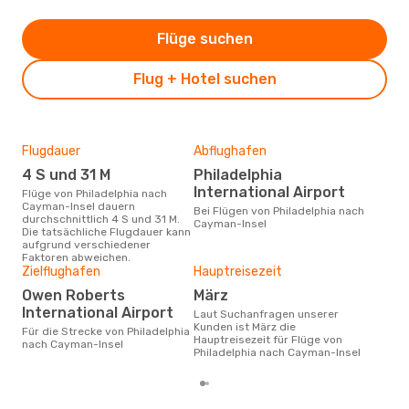
Flüge suchen
Flug + Hotel suchen
Flugdauer
Abflughafen
Dur
4 S und 31 M
Philadelphia
4
International Airport
Flüge von Philadelphia nach
Der durchschnittliche Preis für
Cayman-Insel dauern
Flüg
Bei Flügen von Philadelphia nach
durchschnittlich 4 S und 31 M.
Cay
Cayman-Insel
Die tatsächliche Flugdauer kann
Dies
aufgrund verschiedener
der 
Faktoren abweichen.
Zielflughafen
Hauptreisezeit
Owen Roberts
März
International Airport
Laut Suchanfragen unserer
Kunden ist März die
Für die Strecke von Philadelphia
Hauptreisezeit für Flüge von
nach Cayman-Insel
Philadelphia nach Cayman-Insel