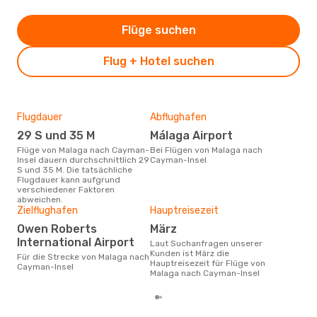
Flüge suchen
Flug + Hotel suchen
Flugdauer
Abflughafen
Dur
29 S und 35 M
Málaga Airport
17
Flüge von Malaga nach Cayman-
Bei Flügen von Malaga nach
Der durchschnittliche Preis für
Insel dauern durchschnittlich 29
Cayman-Insel
Flü
S und 35 M. Die tatsächliche
Inse
Flugdauer kann aufgrund
Prei
verschiedener Faktoren
letz
abweichen.
Zielflughafen
Hauptreisezeit
Owen Roberts
März
International Airport
Laut Suchanfragen unserer
Kunden ist März die
Für die Strecke von Malaga nach
Hauptreisezeit für Flüge von
Cayman-Insel
Malaga nach Cayman-Insel