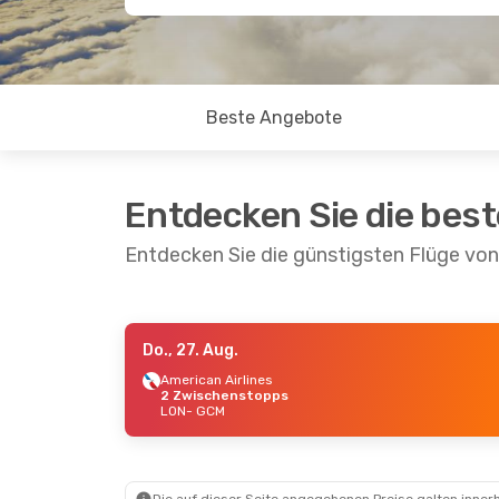
Beste Angebote
Entdecken Sie die bes
Entdecken Sie die günstigsten Flüge v
Do., 27. Aug.
Mi., 9. Sept.
- Do., 17. Sept.
American Airlines
2 Zwischenstopps
British Airways
Direkt
LON
- GCM
LON
- GCM
British Airways
Direkt
GCM
- LON