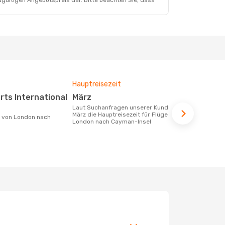
dgültigen Angebotspreis dar. Bitte beachten Sie, dass
Hauptreisezeit
Fluggesell
Flugstreck
März
British 
Laut Suchanfragen unserer Kunden ist
März die Hauptreisezeit für Flüge von
Fluggesellschaften die Flüge von
London nach Cayman-Insel
London nach