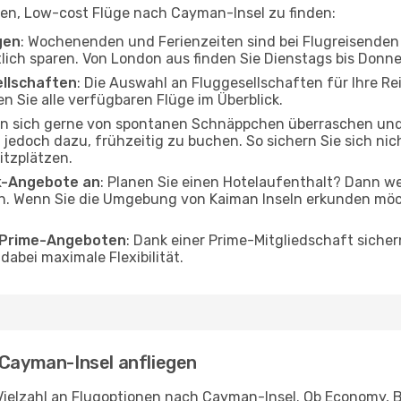
elfen, Low-cost Flüge nach Cayman-Insel zu finden:
gen
: Wochenenden und Ferienzeiten sind bei Flugreisenden b
tlich sparen. Von London aus finden Sie Dienstags bis Donn
ellschaften
: Die Auswahl an Fluggesellschaften für Ihre R
n Sie alle verfügbaren Flüge im Überblick.
en sich gerne von spontanen Schnäppchen überraschen u
en jedoch dazu, frühzeitig zu buchen. So sichern Sie sich ni
itzplätzen.
ak-Angebote an
: Planen Sie einen Hotelaufenthalt? Dann we
. Wenn Sie die Umgebung von Kaiman Inseln erkunden möcht
o Prime-Angeboten
: Dank einer Prime-Mitgliedschaft sicher
abei maximale Flexibilität.
 Cayman-Insel anfliegen
Vielzahl an Flugoptionen nach Cayman-Insel. Ob Economy, Bus