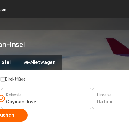
gen
l
n-Insel
Hotel
Mietwagen
p
Direktflüge
Reiseziel
Hinreise
Datum
suchen