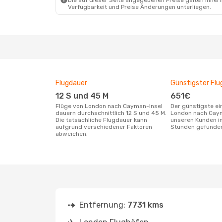
Die auf dieser Seite angegebenen Preise galten innerh
Verfügbarkeit und Preise Änderungen unterliegen.
Flugdauer
Günstigster Flu
12 S und 45 M
651€
Flüge von London nach Cayman-Insel
Der günstigste einfache Flug von
dauern durchschnittlich 12 S und 45 M.
London nach Caym
Die tatsächliche Flugdauer kann
unseren Kunden in
aufgrund verschiedener Faktoren
Stunden gefunde
abweichen.
Entfernung:
7731 kms