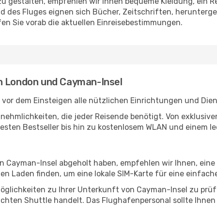
u gestalten, empfehlen wir Ihnen bequeme Kleidung, ein R
des Fluges eignen sich Bücher, Zeitschriften, herunterge
en Sie vorab die aktuellen Einreisebestimmungen.
en London und Cayman-Insel
vor dem Einsteigen alle nützlichen Einrichtungen und Die
Annehmlichkeiten, die jeder Reisende benötigt. Von exklus
esten Bestseller bis hin zu kostenlosem WLAN und einem lec
 in Cayman-Insel abgeholt haben, empfehlen wir Ihnen, eine
n Laden finden, um eine lokale SIM-Karte für eine einfache
öglichkeiten zu Ihrer Unterkunft von Cayman-Insel zu prüfen
uchten Shuttle handelt. Das Flughafenpersonal sollte Ihnen