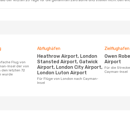
alb der letzten 20 Tage für die genannten Zeiträume und stellen nicht den en
g
Abflughäfen
Zielflughafen
Heathrow Airport, London
Owen Roberts International
Stansted Airport, Gatwick
Airport
an-Insel der von
Airport, London City Airport,
Für die Strecke von London nach
 den letzten 72
Cayman-Insel
London Luton Airport
n wurde
Für Flüge von London nach Cayman-
Insel