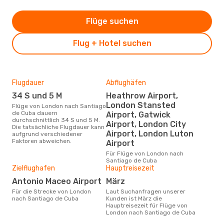
Flüge suchen
Flug + Hotel suchen
Flugdauer
Abflughäfen
Dur
34 S und 5 M
Heathrow Airport,
2
London Stansted
Flüge von London nach Santiago
Der durchschnittliche Preis für
de Cuba dauern
Flü
Airport, Gatwick
durchschnittlich 34 S und 5 M.
de 
Airport, London City
Die tatsächliche Flugdauer kann
Prei
Airport, London Luton
aufgrund verschiedener
letz
Faktoren abweichen.
Airport
Für Flüge von London nach
Santiago de Cuba
Zielflughafen
Hauptreisezeit
Antonio Maceo Airport
März
Für die Strecke von London
Laut Suchanfragen unserer
nach Santiago de Cuba
Kunden ist März die
Hauptreisezeit für Flüge von
London nach Santiago de Cuba