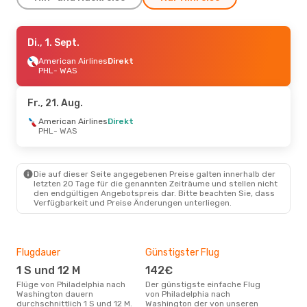
Mi., 9. Sept.
Di., 1. Sept.
- Mi., 16. Sept.
American Airlines
American Airlines
Direkt
Direkt
PHL
PHL
- WAS
- WAS
American Airlines
Direkt
WAS
- PHL
Fr., 21. Aug.
Mo., 17. Aug.
American Airlines
- Mo., 24. Aug.
Direkt
PHL
- WAS
American Airlines
1 Zwischenstopp
PHL
- WAS
American Airlines
Direkt
Die auf dieser Seite angegebenen Preise galten innerhalb der
WAS
- PHL
letzten 20 Tage für die genannten Zeiträume und stellen nicht
den endgültigen Angebotspreis dar. Bitte beachten Sie, dass
Verfügbarkeit und Preise Änderungen unterliegen.
Flugdauer
Günstigster Flug
Hau
1 S und 12 M
142€
Jul
Flüge von Philadelphia nach
Der günstigste einfache Flug
Laut Suchanfragen unserer
Washington dauern
von Philadelphia nach
Kund
durchschnittlich 1 S und 12 M.
Washington der von unseren
Haup