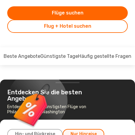
Flüge suchen
Flug + Hotel suchen
Beste Angebote
Günstigste Tage
Häufig gestellte Fragen
Entdecken Sie die besten
Angebote
Entdecken Sie die günstigsten Flüge von
Philadelphia nach Washington
Hin- und Rückreise
Nur Hinreise