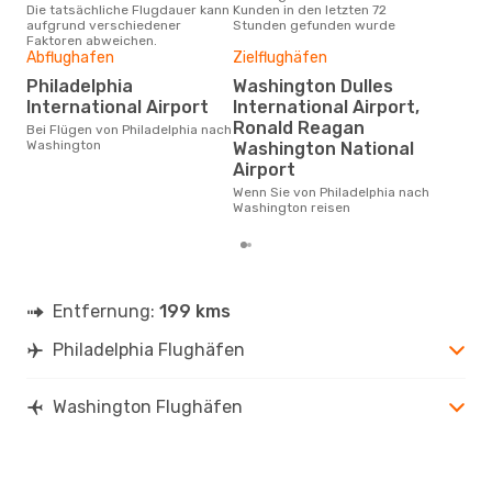
Die tatsächliche Flugdauer kann
Kunden in den letzten 72
Phi
aufgrund verschiedener
Stunden gefunden wurde
Faktoren abweichen.
Abflughafen
Zielflughäfen
Dur
Philadelphia
Washington Dulles
2
International Airport
International Airport,
Der durchschnittliche Preis für
Ronald Reagan
Flüg
Bei Flügen von Philadelphia nach
Was
Washington
Washington National
Dies
Airport
der 
Wenn Sie von Philadelphia nach
Washington reisen
Entfernung:
199 kms
Philadelphia Flughäfen
Washington Flughäfen