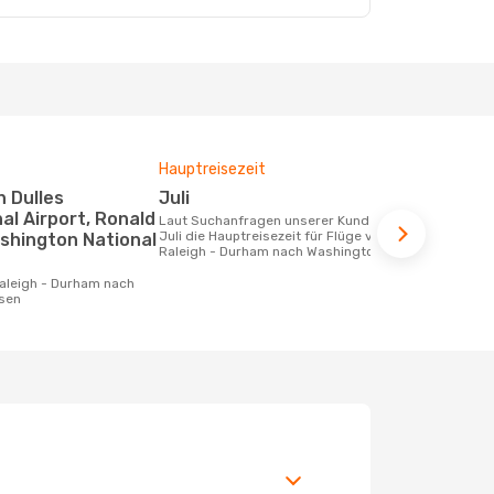
Hauptreisezeit
Fluggesell
Flugstreck
Juli
American
al Airport, Ronald
Laut Suchanfragen unserer Kunden ist
Juli die Hauptreisezeit für Flüge von
shington National
Fluggesellschaften die Flüge von
Raleigh - Durham nach Washington
Raleigh - D
anbieten
isen