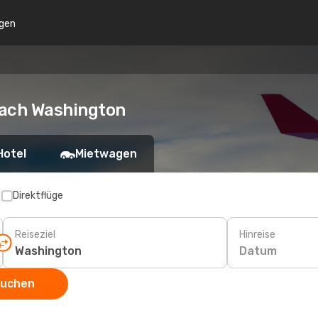
gen
nach Washington
Hotel
Mietwagen
p
Direktflüge
Reiseziel
Hinreise
Datum
suchen