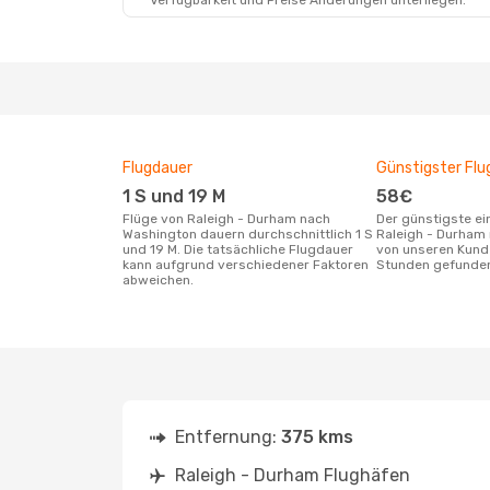
Verfügbarkeit und Preise Änderungen unterliegen.
Flugdauer
Günstigster Flu
1 S und 19 M
58€
Flüge von Raleigh - Durham nach
Der günstigste einfache Flug von
Washington dauern durchschnittlich 1 S
Raleigh - Durham
und 19 M. Die tatsächliche Flugdauer
von unseren Kunde
kann aufgrund verschiedener Faktoren
Stunden gefunde
abweichen.
Entfernung:
375 kms
Raleigh - Durham Flughäfen