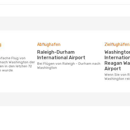
g
Abflughafen
Zielflughäfen
Raleigh-Durham
Washington Dulles
International Airport
Internation
 nach Washington der
Reagan Wa
Bei Flügen von Raleigh - Durham nach
n in den letzten 72
Washington
Airport
n wurde
Wenn Sie von Raleigh - Durham nach
Washington re