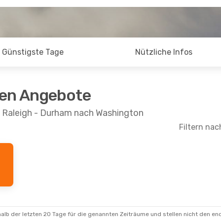
Günstigste Tage
Nützliche Infos
ten Angebote
n Raleigh - Durham nach Washington
Filtern nac
- Mo., 17. Aug.
Sa., 5. Sept.
- Mo., 7. Sept.
rlines
Direkt
American Airlines
Direkt
RDU
- WAS
rlines
Direkt
American Airlines
Direkt
WAS
- RDU
alb der letzten 20 Tage für die genannten Zeiträume und stellen nicht den en