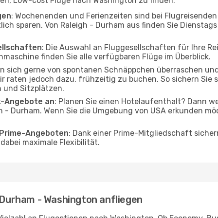
elfen, Low-cost Flüge nach Washington zu finden:
gen
: Wochenenden und Ferienzeiten sind bei Flugreisenden b
tlich sparen. Von Raleigh - Durham aus finden Sie Dienstags
ellschaften
: Die Auswahl an Fluggesellschaften für Ihre R
hmaschine finden Sie alle verfügbaren Flüge im Überblick.
en sich gerne von spontanen Schnäppchen überraschen un
r raten jedoch dazu, frühzeitig zu buchen. So sichern Sie s
 und Sitzplätzen.
ak-Angebote an
: Planen Sie einen Hotelaufenthalt? Dann we
h - Durham. Wenn Sie die Umgebung von USA erkunden möcht
o Prime-Angeboten
: Dank einer Prime-Mitgliedschaft sicher
abei maximale Flexibilität.
- Durham - Washington anfliegen