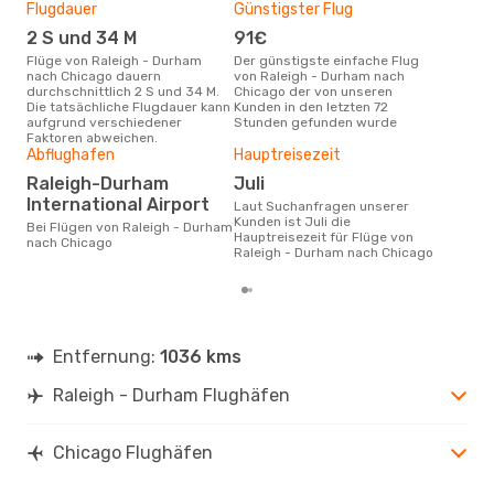
Flugdauer
Günstigster Flug
Flu
Flu
2 S und 34 M
91€
A
Flüge von Raleigh - Durham
Der günstigste einfache Flug
nach Chicago dauern
von Raleigh - Durham nach
Fluggesellschaften die Flüge
durchschnittlich 2 S und 34 M.
Chicago der von unseren
von
Die tatsächliche Flugdauer kann
Kunden in den letzten 72
Chi
aufgrund verschiedener
Stunden gefunden wurde
Faktoren abweichen.
Abflughafen
Hauptreisezeit
Gün
Raleigh-Durham
Juli
Ju
International Airport
Laut Suchanfragen unserer
November ist die beste Zeit um
Kunden ist Juli die
güns
Bei Flügen von Raleigh - Durham
Hauptreisezeit für Flüge von
Dur
nach Chicago
Raleigh - Durham nach Chicago
Entfernung:
1036 kms
Raleigh - Durham Flughäfen
Chicago Flughäfen