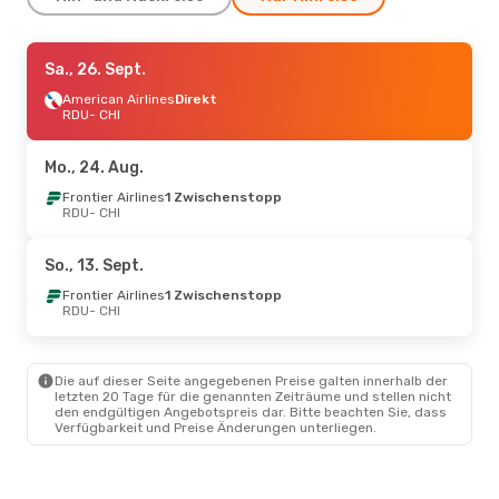
Do., 20. Aug.
Sa., 26. Sept.
- Di., 25. Aug.
American Airlines
American Airlines
Direkt
Direkt
RDU
RDU
- CHI
- CHI
American Airlines
Direkt
CHI
- RDU
Mo., 24. Aug.
Di., 1. Sept.
Frontier Airlines
- Di., 8. Sept.
1 Zwischenstopp
RDU
- CHI
Frontier Airlines
1 Zwischenstopp
RDU
- CHI
So., 13. Sept.
Frontier Airlines
1 Zwischenstopp
Frontier Airlines
1 Zwischenstopp
CHI
- RDU
RDU
- CHI
Die auf dieser Seite angegebenen Preise galten innerhalb der
letzten 20 Tage für die genannten Zeiträume und stellen nicht
den endgültigen Angebotspreis dar. Bitte beachten Sie, dass
Verfügbarkeit und Preise Änderungen unterliegen.