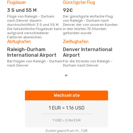
Flugdauer
Günstigster Flug
Hau
3 S und 55 M
92€
Jul
Flüge von Raleigh - Durham
Der günstigste einfache Flug
Laut Suchanfragen unserer
nach Denver dauern
von Raleigh - Durham nach
Kund
durchschnittlich 3 S und 55 M.
Denver der von unseren Kunden
Haup
Die tatsächliche Flugdauer kann
in den letzten 72 Stunden
Ral
aufgrund verschiedener
gefunden wurde
Dur
Faktoren abweichen.
Abflughafen
Zielflughafen
17
Der durchschnittliche Preis für
Raleigh-Durham
Denver International
Flü
International Airport
Airport
nach
Dies
Bei Flügen von Raleigh - Durham
Für die Strecke von Raleigh -
der 
nach Denver
Durham nach Denver
Wechselrate
1 EUR = 1.16 USD
1 USD = 0.86 EUR
Zuletzt geprüft am Fr., 7.08.