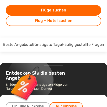
Flüge suchen
Flug + Hotel suchen
Beste Angebote
Günstigste Tage
Häufig gestellte Fragen
Entdecken Sie die besten
Angebote
Entdecken Sie die günstigsten Flüge von
Raleigh - Durham nach Denver
Hin- und Rückreise
Nur Hinreise