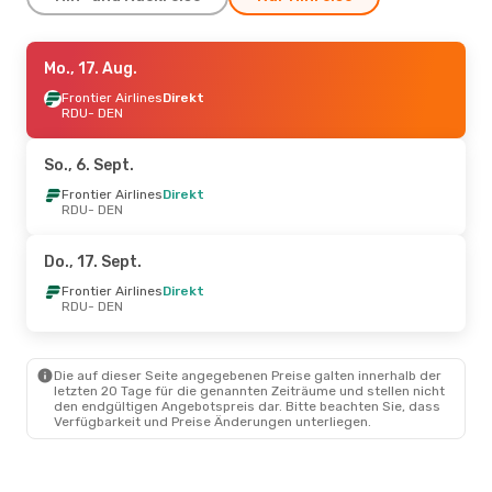
Mo., 17. Aug.
Mo., 17. Aug.
- Mo., 24. Aug.
Frontier Airlines
Frontier Airlines
1 Zwischenstopp
Direkt
RDU
RDU
- DEN
- DEN
Frontier Airlines
1 Zwischenstopp
DEN
- RDU
So., 6. Sept.
Fr., 28. Aug.
Frontier Airlines
- Mo., 31. Aug.
Direkt
RDU
- DEN
Frontier Airlines
Direkt
RDU
- DEN
Frontier Airlines
Direkt
Do., 17. Sept.
DEN
- RDU
Frontier Airlines
Direkt
RDU
- DEN
Fr., 23. Okt.
- Mo., 26. Okt.
Sun Country Airlines
1 Zwischenstopp
Die auf dieser Seite angegebenen Preise galten innerhalb der
RDU
- DEN
letzten 20 Tage für die genannten Zeiträume und stellen nicht
Frontier Airlines
Direkt
den endgültigen Angebotspreis dar. Bitte beachten Sie, dass
DEN
- RDU
Verfügbarkeit und Preise Änderungen unterliegen.