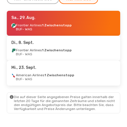
Di., 8. Sept.
Sa., 29. Aug.
- Mi., 16. Sept.
American Airlines
Frontier Airlines
1 Zwischenstopp
Direkt
BUF
BUF
- WAS
- WAS
American Airlines
Direkt
WAS
- BUF
Di., 8. Sept.
Fr., 28. Aug.
Frontier Airlines
- Mo., 31. Aug.
1 Zwischenstopp
BUF
- WAS
Frontier Airlines
1 Zwischenstopp
BUF
- WAS
Mi., 23. Sept.
Frontier Airlines
1 Zwischenstopp
American Airlines
1 Zwischenstopp
WAS
- BUF
BUF
- WAS
Die auf dieser Seite angegebenen Preise galten innerhalb der
letzten 20 Tage für die genannten Zeiträume und stellen nicht
den endgültigen Angebotspreis dar. Bitte beachten Sie, dass
Verfügbarkeit und Preise Änderungen unterliegen.