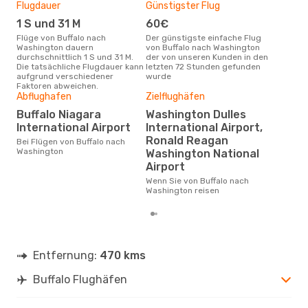
Flugdauer
Günstigster Flug
Hau
1 S und 31 M
60€
Jul
Flüge von Buffalo nach
Der günstigste einfache Flug
Laut Suchanfragen unserer
Washington dauern
von Buffalo nach Washington
Kund
durchschnittlich 1 S und 31 M.
der von unseren Kunden in den
Haup
Die tatsächliche Flugdauer kann
letzten 72 Stunden gefunden
Buf
aufgrund verschiedener
wurde
Faktoren abweichen.
Abflughafen
Zielflughäfen
Dur
Buffalo Niagara
Washington Dulles
16
International Airport
International Airport,
Der durchschnittliche Preis für
Ronald Reagan
Flüg
Bei Flügen von Buffalo nach
Was
Washington
Washington National
Dies
Airport
der 
Wenn Sie von Buffalo nach
Washington reisen
Entfernung:
470 kms
Buffalo Flughäfen