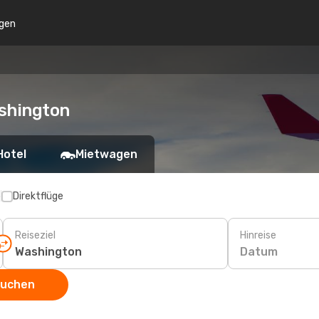
gen
ashington
Hotel
Mietwagen
p
Direktflüge
Reiseziel
Hinreise
Datum
suchen