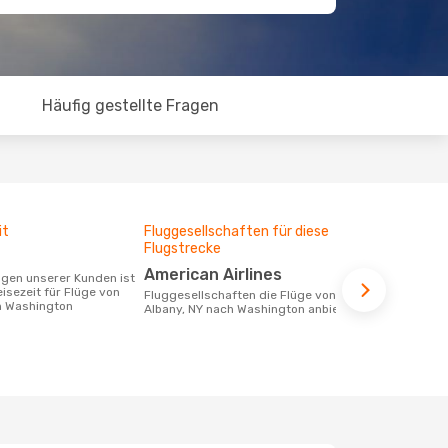
Häufig gestellte Fragen
it
Fluggesellschaften für diese
Durchschnit
Flugstrecke
208 €
American Airlines
Der durchschnittliche Preis für Flüge
eisezeit für Flüge von
von Albany,
Fluggesellschaften die Flüge von
h Washington
208 €. Diese
Albany, NY nach Washington anbieten
letzten 6 Mo