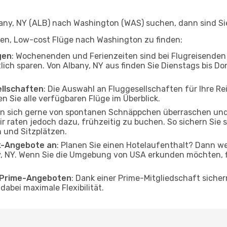
ny, NY (ALB) nach Washington (WAS) suchen, dann sind Sie 
elfen, Low-cost Flüge nach Washington zu finden:
gen
: Wochenenden und Ferienzeiten sind bei Flugreisenden b
lich sparen. Von Albany, NY aus finden Sie Dienstags bis Do
ellschaften
: Die Auswahl an Fluggesellschaften für Ihre R
n Sie alle verfügbaren Flüge im Überblick.
en sich gerne von spontanen Schnäppchen überraschen un
r raten jedoch dazu, frühzeitig zu buchen. So sichern Sie s
 und Sitzplätzen.
ak-Angebote an
: Planen Sie einen Hotelaufenthalt? Dann we
, NY. Wenn Sie die Umgebung von USA erkunden möchten, fi
o Prime-Angeboten
: Dank einer Prime-Mitgliedschaft sicher
abei maximale Flexibilität.