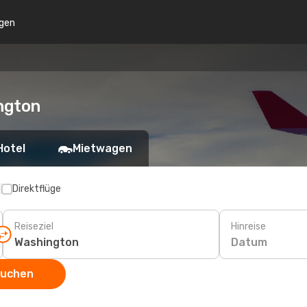
gen
ngton
Hotel
Mietwagen
p
Direktflüge
Reiseziel
Hinreise
Datum
suchen