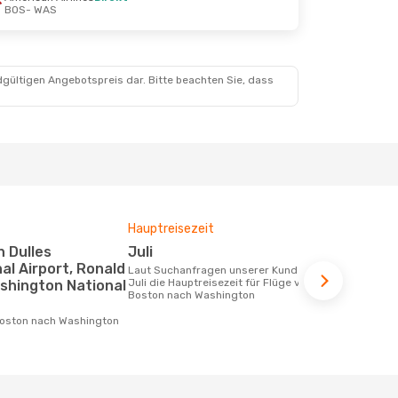
BOS
- WAS
dgültigen Angebotspreis dar. Bitte beachten Sie, dass
Hauptreisezeit
Fluggesell
Flugstreck
Juli
American
al Airport, Ronald
Laut Suchanfragen unserer Kunden ist
Juli die Hauptreisezeit für Flüge von
shington National
Fluggesellschaften die Flüge von
Boston nach Washington
Boston nach