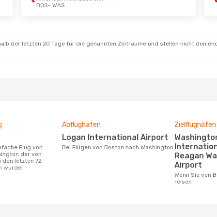
BOS
- WAS
.
- Do., 8. Okt.
 Airlines
Direkt
S
 Airlines
Direkt
S
alb der letzten 20 Tage für die genannten Zeiträume und stellen nicht den en
g
Abflughafen
Zielflughäfen
Logan International Airport
Washington Dulles
Internation
Bei Flügen von Boston nach Washington
ington der von
Reagan Wa
 den letzten 72
Airport
n wurde
Wenn Sie von Boston nach Washington
reisen