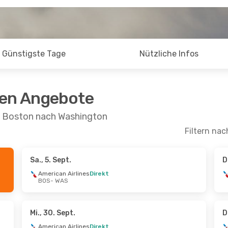
Günstigste Tage
Nützliche Infos
ten Angebote
n Boston nach Washington
Filtern nac
Sa., 5. Sept.
D
ug.
- Mi., 2. Sept.
Di., 8. Sept.
- Di., 15. S
American Airlines
Direkt
BOS
- WAS
 Airlines
Direkt
American Airlines
Direk
S
BOS
- WAS
 Airlines
Direkt
American Airlines
Direk
S
WAS
- BOS
Mi., 30. Sept.
D
American Airlines
Direkt