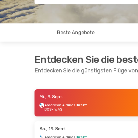
Beste Angebote
Entdecken Sie die bes
Entdecken Sie die günstigsten Flüge vo
Mi., 9. Sept.
Sa., 15. Aug.
- Mo., 17. Aug.
Sa., 29. A
American Airlines
Direkt
BOS
- WAS
American Airlines
Direkt
American
BOS
- WAS
BOS
- WA
American Airlines
Direkt
American
WAS
- BOS
WAS
- BO
Sa., 19. Sept.
American Airlines
Direkt