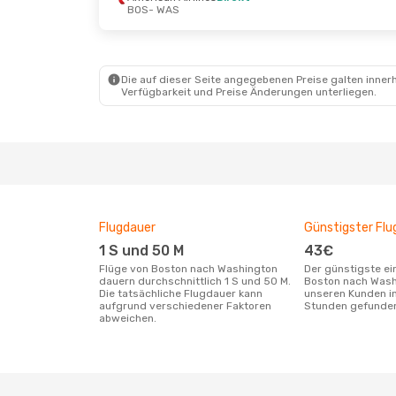
BOS
- WAS
Do., 24. Sept.
- Di., 29. Sept.
Mi., 7. Okt
American Airlines
Direkt
American
BOS
- WAS
BOS
- WA
American Airlines
Direkt
American
WAS
- BOS
WAS
- BO
Die auf dieser Seite angegebenen Preise galten innerh
Verfügbarkeit und Preise Änderungen unterliegen.
Flugdauer
Günstigster Flu
1 S und 50 M
43€
Flüge von Boston nach Washington
Der günstigste einfache Flug von
dauern durchschnittlich 1 S und 50 M.
Boston nach Wash
Die tatsächliche Flugdauer kann
unseren Kunden in
aufgrund verschiedener Faktoren
Stunden gefunde
abweichen.