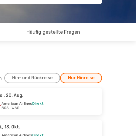
Häufig gestellte Fragen
h
Hin- und Rückreise
Nur Hinreise
o., 20. Aug.
ept.
American Airlines
Direkt
BOS
- WAS
t
t
i., 13. Okt.
American Airlines
Direkt