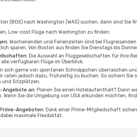
on (BOS) nach Washington (WAS) suchen, dann sind Sie fin
elfen, Low-cost Flüge nach Washington zu finden:
gen
: Wochenenden und Ferienzeiten sind bei Flugreisenden b
tlich sparen. Von Boston aus finden Sie Dienstags bis Donne
ellschaften
: Die Auswahl an Fluggesellschaften für Ihre R
alle verfügbaren Flüge im Überblick.
en sich gerne von spontanen Schnäppchen überraschen un
r raten jedoch dazu, frühzeitig zu buchen. So sichern Sie s
 und Sitzplätzen.
ak-Angebote an
: Planen Sie einen Hotelaufenthalt? Dann we
. Wenn Sie die Umgebung von USA erkunden möchten, finden
o Prime-Angeboten
: Dank einer Prime-Mitgliedschaft sicher
abei maximale Flexibilität.