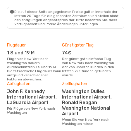
Mi., 23. Sept.
- Fr., 25. Sept.
American Airlines
Direkt
Die auf dieser Seite angegebenen Preise galten innerhalb der
NYC
- WAS
letzten 20 Tage für die genannten Zeiträume und stellen nicht
American Airlines
Direkt
den endgültigen Angebotspreis dar. Bitte beachten Sie, dass
WAS
- NYC
Verfügbarkeit und Preise Änderungen unterliegen.
Flugdauer
Günstigster Flug
Hau
1 S und 19 M
74€
Jul
Flüge von New York nach
Der günstigste einfache Flug
Laut Suchanfragen unserer
Washington dauern
von New York nach Washington
Kund
durchschnittlich 1 S und 19 M.
der von unseren Kunden in den
Haup
Die tatsächliche Flugdauer kann
letzten 72 Stunden gefunden
New
aufgrund verschiedener
wurde
Faktoren abweichen.
Abflughäfen
Zielflughäfen
Dur
John F. Kennedy
Washington Dulles
11
International Airport,
International Airport,
Der durchschnittliche Preis für
LaGuardia Airport
Ronald Reagan
Flü
Was
Washington National
Für Flüge von New York nach
Dies
Washington
Airport
der 
Wenn Sie von New York nach
Washington reisen