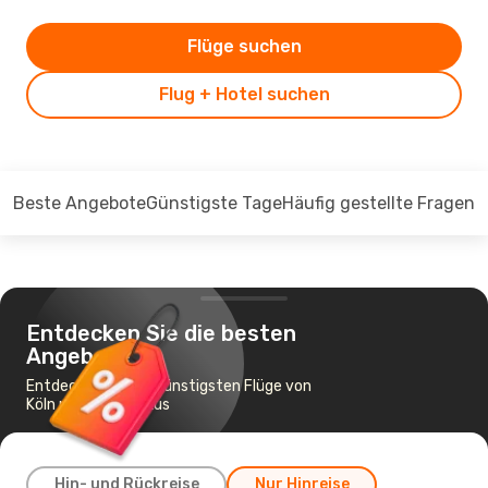
Flüge suchen
Flug + Hotel suchen
Beste Angebote
Günstigste Tage
Häufig gestellte Fragen
Entdecken Sie die besten
Angebote
Entdecken Sie die günstigsten Flüge von
Köln nach Damaskus
Hin- und Rückreise
Nur Hinreise