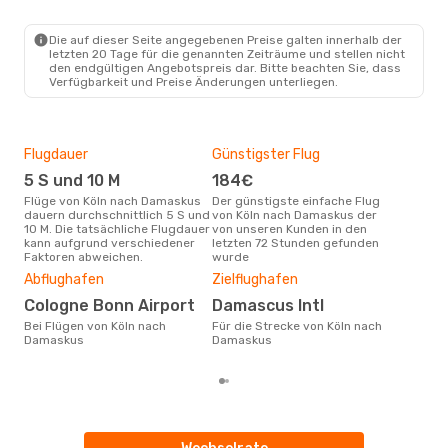
So., 4. Okt.
- Sa., 10. Okt.
Die auf dieser Seite angegebenen Preise galten innerhalb der
Turkish Airlines
letzten 20 Tage für die genannten Zeiträume und stellen nicht
1 Zwischenstopp
den endgültigen Angebotspreis dar. Bitte beachten Sie, dass
CGN
- DAM
Verfügbarkeit und Preise Änderungen unterliegen.
Turkish Airlines
1 Zwischenstopp
DAM
- CGN
Flugdauer
Günstigster Flug
Hau
5 S und 10 M
184€
M
Flüge von Köln nach Damaskus
Der günstigste einfache Flug
Laut Suchanfragen unserer
dauern durchschnittlich 5 S und
von Köln nach Damaskus der
Kund
10 M. Die tatsächliche Flugdauer
von unseren Kunden in den
Haup
kann aufgrund verschiedener
letzten 72 Stunden gefunden
Köl
Faktoren abweichen.
wurde
Gün
Abflughafen
Zielflughafen
D
Cologne Bonn Airport
Damascus Intl
Dezember ist die beste Zeit um
Bei Flügen von Köln nach
Für die Strecke von Köln nach
gün
Damaskus
Damaskus
Dam