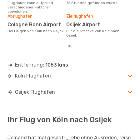
Flugdauer kann aufgrund
72 Stunden gefunden wurde
Köln
verschiedener Faktoren
abweichen.
Gün
Abflughafen
Zielflughafen
Ap
Cologne Bonn Airport
Osijek Airport
Dezember ist die beste Zeit um
Bei Flügen von Köln nach Osijek
Für die Strecke von Köln nach
gün
Osijek
Osij
Entfernung:
1053 kms
Köln Flughäfen
Osijek Flughäfen
Ihr Flug von Köln nach Osijek
Jemand hat mal gesagt: „Lebe ohne Ausreden, reise