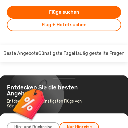
Flüge suchen
Flug + Hotel suchen
Beste Angebote
Günstigste Tage
Häufig gestellte Fragen
Entdecken Sie die besten
Angebote
Entdecken Sie die günstigsten Flüge von
Köln nach Osijek
Hin- und Rückreise
Nur Hinreise