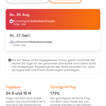
Sa., 29. Aug.
So., 30. Aug.
- So., 30. Aug.
Lufthansa
Eurowings
2 Zwischenstopps
2 Zwischenstopps
CGN
CGN
- OSI
- OSI
Croatia Airlines
2 Zwischenstopps
OSI
- CGN
So., 27. Sept.
Lufthansa
1 Zwischenstopp
Fr., 9. Okt.
CGN
- OSI
- Mo., 12. Okt.
Lufthansa
1 Zwischenstopp
CGN
- OSI
Croatia Airlines
1 Zwischenstopp
Die auf dieser Seite angegebenen Preise galten innerhalb der
OSI
- CGN
letzten 20 Tage für die genannten Zeiträume und stellen nicht
den endgültigen Angebotspreis dar. Bitte beachten Sie, dass
Verfügbarkeit und Preise Änderungen unterliegen.
Flugdauer
Günstigster Flug
Hau
24 S und 15 M
179€
M
Flüge von Köln nach Osijek
Der günstigste einfache Flug
Laut Suchanfragen unserer
dauern durchschnittlich 24 S
von Köln nach Osijek der von
Kund
und 15 M. Die tatsächliche
unseren Kunden in den letzten
Haup