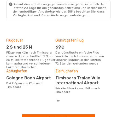
TSR
- CGN
Die auf dieser Seite angegebenen Preise galten innerhalb der
letzten 20 Tage für die genannten Zeiträume und stellen nicht
den endgültigen Angebotspreis dar. Bitte beachten Sie, dass
Verfügbarkeit und Preise Änderungen unterliegen.
Flugdauer
Günstigster Flug
Hau
2 S und 25 M
69€
Jul
Flüge von Köln nach Timisoara
Der günstigste einfache Flug
Laut Suchanfragen unserer
dauern durchschnittlich 2 S und
von Köln nach Timisoara der von
Kund
25 M. Die tatsächliche Flugdauer
unseren Kunden in den letzten
Haup
kann aufgrund verschiedener
72 Stunden gefunden wurde
Köl
Faktoren abweichen.
Abflughafen
Zielflughafen
Gün
Cologne Bonn Airport
Timisoara Traian Vuia
Ap
International Airport
Bei Flügen von Köln nach
Juli ist die beste Zeit um
Timisoara
gün
Für die Strecke von Köln nach
Tim
Timisoara