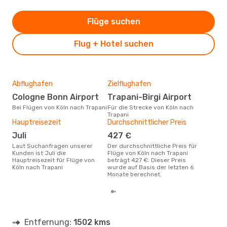
Flüge suchen
Flug + Hotel suchen
Abflughafen
Zielflughafen
Gün
Cologne Bonn Airport
Trapani-Birgi Airport
Ju
Bei Flügen von Köln nach Trapani
Für die Strecke von Köln nach
Juni ist die beste Zeit um
Trapani
gün
Hauptreisezeit
Durchschnittlicher Preis
Tra
Juli
427 €
Laut Suchanfragen unserer
Der durchschnittliche Preis für
Kunden ist Juli die
Flüge von Köln nach Trapani
Hauptreisezeit für Flüge von
beträgt 427 €. Dieser Preis
Köln nach Trapani
wurde auf Basis der letzten 6
Monate berechnet.
Entfernung:
1502 kms