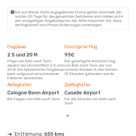
CGN
- TRN
Lufthansa
1 Zwischenstopp
TRN
- CGN
Die auf dieser Seite angegebenen Preise galten innerhalb der
letzten 20 Tage für die genannten Zeiträume und stellen nicht
den endgültigen Angebotspreis dar. Bitte beachten Sie, dass
Verfügbarkeit und Preise Änderungen unterliegen.
Flugdauer
Günstigster Flug
Hau
2 S und 20 M
93€
M
Flüge von Köln nach Turin
Der günstigste einfache Flug
Laut Suchanfragen unserer
dauern durchschnittlich 2 S und
von Köln nach Turin der von
Kund
20 M. Die tatsächliche Flugdauer
unseren Kunden in den letzten
Haup
kann aufgrund verschiedener
72 Stunden gefunden wurde
Köln
Faktoren abweichen.
Gün
Abflughafen
Zielflughafen
S
Cologne Bonn Airport
Caselle Airport
April ist die beste Zeit um
Bei Flügen von Köln nach Turin
Für die Strecke von Köln nach
gün
Turin
Turi
Entfernung:
655 kms