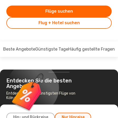
Flüge suchen
Flug + Hotel suchen
Beste Angebote
Günstigste Tage
Häufig gestellte Fragen
Entdecken Sie die besten
Angebote
Entdecken Sie die günstigsten Flüge von
Köln nach Turin
Hin- und Rückreise
Nur Hinreise