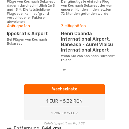
Flüge von Kos nach Bukarest
Der günstigste einfache Flug
Laut Suchanfragen unserer
dauern durchschnittlich 26 S
von Kos nach Bukarest der von
Kund
und 15 M. Die tatsächliche
unseren Kunden in den letzten
Haup
Flugdauer kann aufgrund
72 Stunden gefunden wurde
nac
verschiedener Faktoren
abweichen.
Abflughafen
Zielflughäfen
Gün
Ippokratis Airport
Henri Coanda
Ju
International Airport,
Bei Flügen von Kos nach
Bukarest
Oktober ist die beste Zeit um
Baneasa - Aurel Vlaicu
gün
International Airport
Buk
Wenn Sie von Kos nach Bukarest
reisen
Wechselrate
1 EUR = 5.32 RON
1 RON = 0.19 EUR
Zuletzt geprüft am Fr., 7.08.
Entfernung:
844 kms