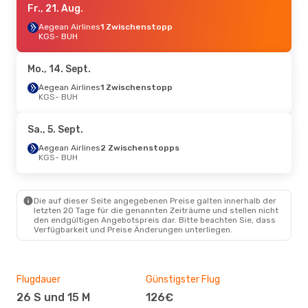
Fr., 21. Aug.
Aegean Airlines
1 Zwischenstopp
KGS
- BUH
Mo., 14. Sept.
Aegean Airlines
1 Zwischenstopp
KGS
- BUH
Sa., 5. Sept.
Aegean Airlines
2 Zwischenstopps
KGS
- BUH
Die auf dieser Seite angegebenen Preise galten innerhalb der
letzten 20 Tage für die genannten Zeiträume und stellen nicht
den endgültigen Angebotspreis dar. Bitte beachten Sie, dass
Verfügbarkeit und Preise Änderungen unterliegen.
Flugdauer
Günstigster Flug
Hau
26 S und 15 M
126€
M