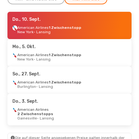
Mo., 7. Sept.
Do., 10. Sept.
- Mo., 14. Sept.
American Airlines
American Airlines
1 Zwischenstopp
1 Zwischenstopp
London
New York
- Lansing
- Lansing
American Airlines
2 Zwischenstopps
Lansing
- London
Mo., 5. Okt.
American Airlines
1 Zwischenstopp
New York
- Lansing
So., 27. Sept.
American Airlines
1 Zwischenstopp
Burlington
- Lansing
Do., 3. Sept.
American Airlines
2 Zwischenstopps
Gainesville
- Lansing
Die auf dieser Seite angegebenen Preise galten innerhalb der