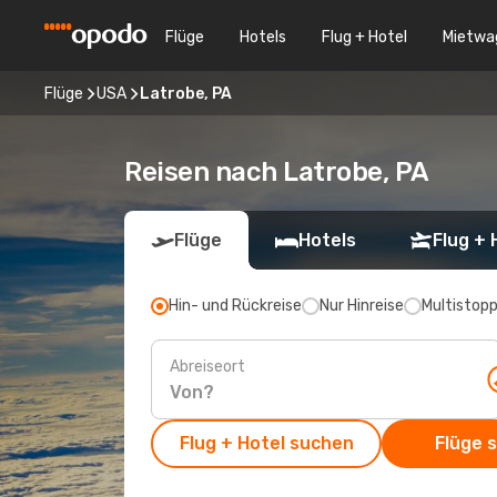
Flüge
Hotels
Flug + Hotel
Mietwa
Flüge
USA
Latrobe, PA
Reisen nach Latrobe, PA
Flüge
Hotels
Flug + 
Hin- und Rückreise
Nur Hinreise
Multistop
Abreiseort
Flug + Hotel suchen
Flüge 