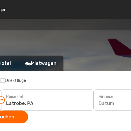
gen
Hotel
Mietwagen
p
Direktflüge
Reiseziel
Hinreise
Datum
suchen