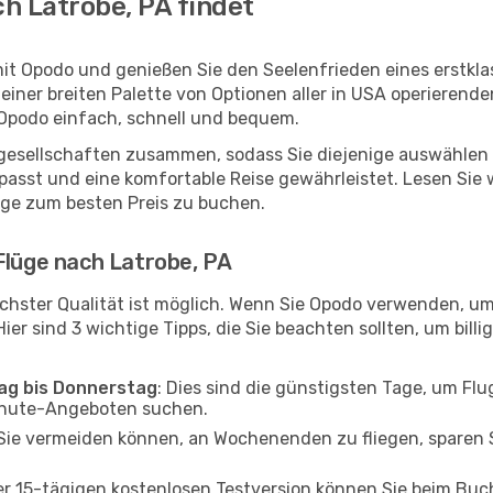
h Latrobe, PA findet
mit Opodo und genießen Sie den Seelenfrieden eines erstk
 einer breiten Palette von Optionen aller in USA operierend
 Opodo einfach, schnell und bequem.
ggesellschaften zusammen, sodass Sie diejenige auswählen 
asst und eine komfortable Reise gewährleistet. Lesen Sie we
üge zum besten Preis zu buchen.
Flüge nach Latrobe, PA
chster Qualität ist möglich. Wenn Sie Opodo verwenden, um
er sind 3 wichtige Tipps, die Sie beachten sollten, um billi
tag bis Donnerstag
: Dies sind die günstigsten Tage, um Fl
inute-Angeboten suchen.
Sie vermeiden können, an Wochenenden zu fliegen, sparen S
ner 15-tägigen kostenlosen Testversion können Sie beim Bu