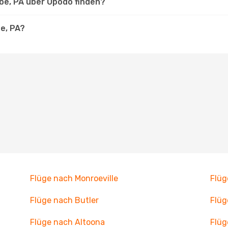
obe, PA über Opodo finden?
be, PA?
Flüge nach Monroeville
Flü
Flüge nach Butler
Flüg
Flüge nach Altoona
Flü