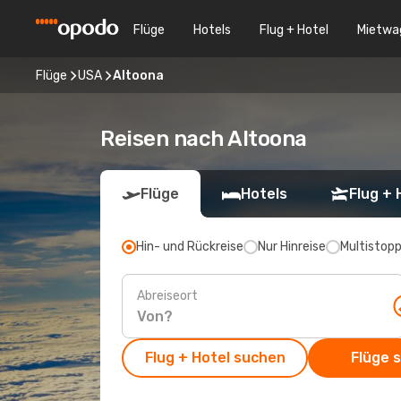
Flüge
Hotels
Flug + Hotel
Mietwa
Flüge
USA
Altoona
Reisen nach Altoona
Flüge
Hotels
Flug + 
Hin- und Rückreise
Nur Hinreise
Multistop
Abreiseort
Flug + Hotel suchen
Flüge 