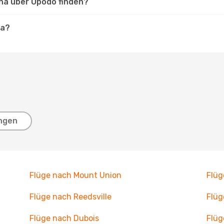
ona über Opodo finden?
na?
ngen
Flüge nach Mount Union
Flü
Flüge nach Reedsville
Flüg
Flüge nach Dubois
Flüg