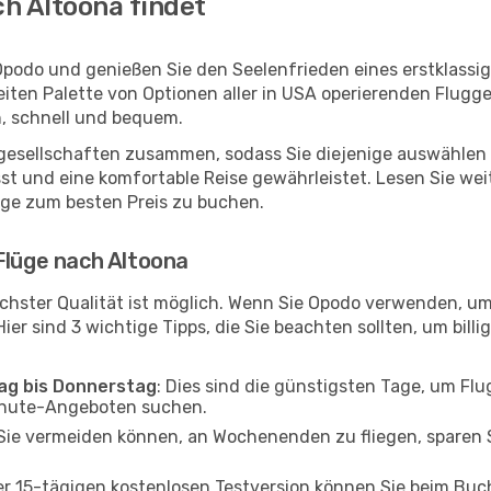
h Altoona findet
Opodo und genießen Sie den Seelenfrieden eines erstklass
reiten Palette von Optionen aller in USA operierenden Flugg
h, schnell und bequem.
ggesellschaften zusammen, sodass Sie diejenige auswählen 
 und eine komfortable Reise gewährleistet. Lesen Sie weite
üge zum besten Preis zu buchen.
Flüge nach Altoona
chster Qualität ist möglich. Wenn Sie Opodo verwenden, um
er sind 3 wichtige Tipps, die Sie beachten sollten, um billi
tag bis Donnerstag
: Dies sind die günstigsten Tage, um Fl
inute-Angeboten suchen.
Sie vermeiden können, an Wochenenden zu fliegen, sparen S
ner 15-tägigen kostenlosen Testversion können Sie beim Bu