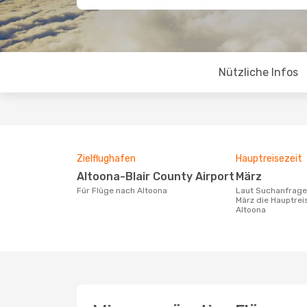
Nützliche Infos
Zielflughafen
Hauptreisezeit
Altoona-Blair County Airport
März
Für Flüge nach Altoona
Laut Suchanfragen unserer Kunden ist
März die Hauptrei
Altoona