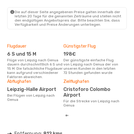
Lufthansa
2 Zwischenstopps
LEJ
- GOA
Lufthansa
2 Zwischenstopps
Die auf dieser Seite angegebenen Preise galten innerhalb der
GOA
- LEJ
letzten 20 Tage für die genannten Zeiträume und stellen nicht
den endgültigen Angebotspreis dar. Bitte beachten Sie, dass
Verfügbarkeit und Preise Änderungen unterliegen.
Flugdauer
Günstigster Flug
Hau
6 S und 15 M
198€
Jul
Flüge von Leipzig nach Genua
Der günstigste einfache Flug
Laut Suchanfragen unserer
dauern durchschnittlich 6 S und
von Leipzig nach Genua der von
Kund
15 M. Die tatsächliche Flugdauer
unseren Kunden in den letzten
Haup
kann aufgrund verschiedener
72 Stunden gefunden wurde
Lei
Faktoren abweichen.
Abflughafen
Zielflughafen
Gün
Leipzig-Halle Airport
Cristoforo Colombo
O
Airport
Bei Flügen von Leipzig nach
März ist die beste Zeit um
Genua
güns
Für die Strecke von Leipzig nach
Gen
Genua
Entfernung:
812 kms