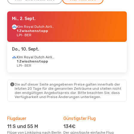
Mo., 21. Sept.
Mi., 2. Sept.
- Mi., 30. Sept.
Klm Royal Dutch Airlines
Klm Royal Dutch Airlines
1 Zwischenstopp
1 Zwischenstopp
LPI
LPI
- BER
- BER
Klm Royal Dutch Airlines
1 Zwischenstopp
BER
- LPI
Do., 10. Sept.
Klm Royal Dutch Airlines
1 Zwischenstopp
LPI
- BER
Die auf dieser Seite angegebenen Preise galten innerhalb der
letzten 20 Tage für die genannten Zeiträume und stellen nicht
den endgültigen Angebotspreis dar. Bitte beachten Sie, dass
Verfügbarkeit und Preise Änderungen unterliegen.
Flugdauer
Günstigster Flug
Hau
11 S und 55 M
134€
Jul
Flüge von Linköping nach Berlin
Der günstigste einfache Flug
Laut Suchanfragen unserer