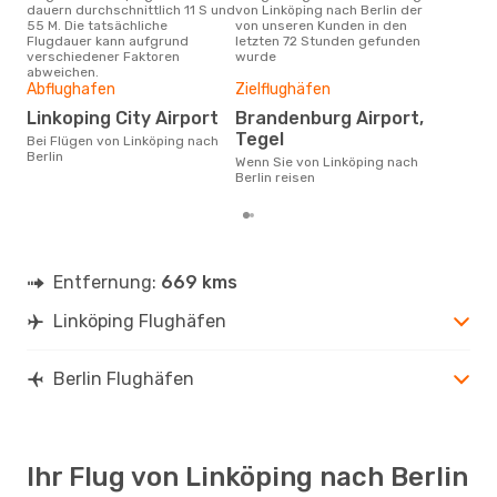
dauern durchschnittlich 11 S und
von Linköping nach Berlin der
Kund
55 M. Die tatsächliche
von unseren Kunden in den
Haup
Flugdauer kann aufgrund
letzten 72 Stunden gefunden
Link
verschiedener Faktoren
wurde
abweichen.
Gün
Abflughafen
Zielflughäfen
D
Linkoping City Airport
Brandenburg Airport,
Juni ist die beste Zeit um
Tegel
Bei Flügen von Linköping nach
gün
Berlin
Wenn Sie von Linköping nach
nach
Berlin reisen
Entfernung:
669 kms
Linköping Flughäfen
Berlin Flughäfen
Ihr Flug von Linköping nach Berlin