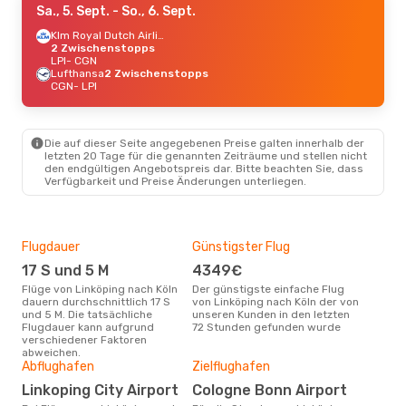
Sa., 5. Sept.
- So., 6. Sept.
Klm Royal Dutch Airlines
2 Zwischenstopps
LPI
- CGN
Lufthansa
2 Zwischenstopps
CGN
- LPI
Die auf dieser Seite angegebenen Preise galten innerhalb der
letzten 20 Tage für die genannten Zeiträume und stellen nicht
den endgültigen Angebotspreis dar. Bitte beachten Sie, dass
Verfügbarkeit und Preise Änderungen unterliegen.
Flugdauer
Günstigster Flug
Hau
17 S und 5 M
4349€
Jul
Flüge von Linköping nach Köln
Der günstigste einfache Flug
Laut Suchanfragen unserer
dauern durchschnittlich 17 S
von Linköping nach Köln der von
Kund
und 5 M. Die tatsächliche
unseren Kunden in den letzten
Haup
Flugdauer kann aufgrund
72 Stunden gefunden wurde
Link
verschiedener Faktoren
abweichen.
Gün
Abflughafen
Zielflughafen
Ju
Linkoping City Airport
Cologne Bonn Airport
Juli ist die beste Zeit um