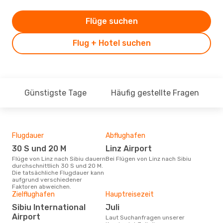
Flüge suchen
Flug + Hotel suchen
Günstigste Tage
Häufig gestellte Fragen
Flugdauer
Abflughafen
Dur
30 S und 20 M
Linz Airport
10
Flüge von Linz nach Sibiu dauern
Bei Flügen von Linz nach Sibiu
Der durchschnittliche Preis für
durchschnittlich 30 S und 20 M.
Flüg
Die tatsächliche Flugdauer kann
betr
aufgrund verschiedener
wurd
Faktoren abweichen.
Mon
Zielflughafen
Hauptreisezeit
Sibiu International
Juli
Airport
Laut Suchanfragen unserer