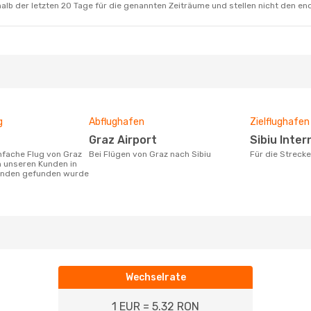
alb der letzten 20 Tage für die genannten Zeiträume und stellen nicht den en
g
Abflughafen
Zielflughafen
Graz Airport
Sibiu Inte
Bei Flügen von Graz nach Sibiu
Für die Streck
n unseren Kunden in
tunden gefunden wurde
Wechselrate
1 EUR = 5.32 RON