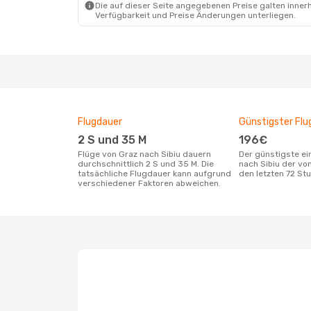
Die auf dieser Seite angegebenen Preise galten innerh
Verfügbarkeit und Preise Änderungen unterliegen.
Flugdauer
Günstigster Flu
2 S und 35 M
196€
Flüge von Graz nach Sibiu dauern
Der günstigste einfache Flug von Graz
durchschnittlich 2 S und 35 M. Die
nach Sibiu der vo
tatsächliche Flugdauer kann aufgrund
den letzten 72 S
verschiedener Faktoren abweichen.