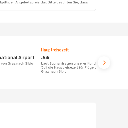
dgültigen Angebotspreis dar. Bitte beachten Sie, dass
Hauptreisezeit
Durchschnit
rnational Airport
Juli
311 €
e von Graz nach Sibiu
Laut Suchanfragen unserer Kunden ist
Der durchschnittliche Preis für Flüge
Juli die Hauptreisezeit für Flüge von
von Graz nac
Graz nach Sibiu
Dieser Preis
6 Monate be