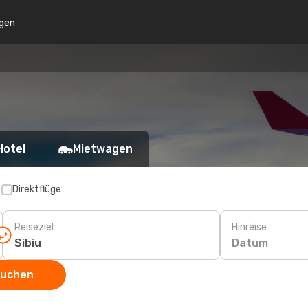
gen
Hotel
Mietwagen
p
Direktflüge
Reiseziel
Hinreise
Datum
suchen