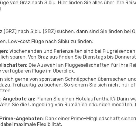
ge von Graz nach Sibiu. Hier finden Sie alles über Ihre Reis
!
(GRZ) nach Sibiu (SBZ) suchen, dann sind Sie finden bei Op
lfen, Low-cost Flüge nach Sibiu zu finden:
gen
: Wochenenden und Ferienzeiten sind bei Flugreisenden b
tlich sparen. Von Graz aus finden Sie Dienstags bis Donners
ellschaften
: Die Auswahl an Fluggesellschaften für Ihre Rei
 verfügbaren Flüge im Überblick.
en sich gerne von spontanen Schnäppchen überraschen und
 dazu, frühzeitig zu buchen. So sichern Sie sich nicht nur 
tzen.
ak-Angebote an
: Planen Sie einen Hotelaufenthalt? Dann we
Wenn Sie die Umgebung von Rumänien erkunden möchten, fin
o Prime-Angeboten
: Dank einer Prime-Mitgliedschaft sicher
abei maximale Flexibilität.