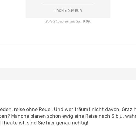
1 RON = 0.19 EUR
Zuletzt geprüft am Sa., 8.08.
u
den, reise ohne Reue“. Und wer träumt nicht davon, Graz h
en? Manche planen schon ewig eine Reise nach Sibiu, währ
l heute ist, sind Sie hier genau richtig!