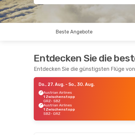
Beste Angebote
Entdecken Sie die bes
Entdecken Sie die günstigsten Flüge von
Do., 27. Aug.
- So., 30. Aug.
Austrian Airlines
1 Zwischenstopp
GRZ
- SBZ
Austrian Airlines
1 Zwischenstopp
SBZ
- GRZ