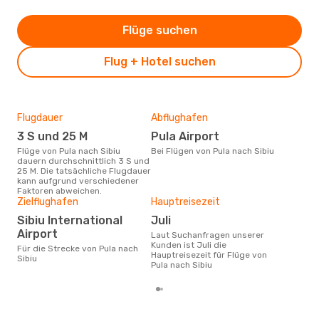
Flüge suchen
Flug + Hotel suchen
Flugdauer
Abflughafen
Dur
3 S und 25 M
Pula Airport
4
Flüge von Pula nach Sibiu
Bei Flügen von Pula nach Sibiu
Der durchschnittliche Preis für
dauern durchschnittlich 3 S und
Flüg
25 M. Die tatsächliche Flugdauer
betr
kann aufgrund verschiedener
wurd
Faktoren abweichen.
Mon
Zielflughafen
Hauptreisezeit
Sibiu International
Juli
Airport
Laut Suchanfragen unserer
Kunden ist Juli die
Für die Strecke von Pula nach
Hauptreisezeit für Flüge von
Sibiu
Pula nach Sibiu