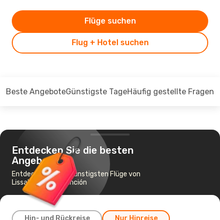
Flüge suchen
Flug + Hotel suchen
Beste Angebote
Günstigste Tage
Häufig gestellte Fragen
Entdecken Sie die besten
Angebote
Entdecken Sie die günstigsten Flüge von
Lissabon nach Asunción
Hin- und Rückreise
Nur Hinreise