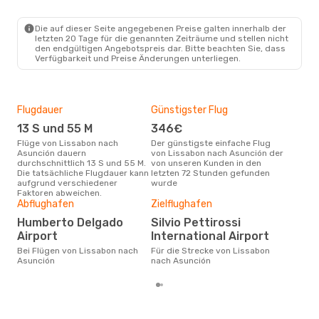
Die auf dieser Seite angegebenen Preise galten innerhalb der
letzten 20 Tage für die genannten Zeiträume und stellen nicht
den endgültigen Angebotspreis dar. Bitte beachten Sie, dass
Verfügbarkeit und Preise Änderungen unterliegen.
Flugdauer
Günstigster Flug
Hau
13 S und 55 M
346€
M
Flüge von Lissabon nach
Der günstigste einfache Flug
Laut Suchanfragen unserer
Asunción dauern
von Lissabon nach Asunción der
Kund
durchschnittlich 13 S und 55 M.
von unseren Kunden in den
Haup
Die tatsächliche Flugdauer kann
letzten 72 Stunden gefunden
Lis
aufgrund verschiedener
wurde
Faktoren abweichen.
Gün
Abflughafen
Zielflughafen
M
Humberto Delgado
Silvio Pettirossi
April ist die beste Zeit um
Airport
International Airport
gün
Bei Flügen von Lissabon nach
Für die Strecke von Lissabon
nac
Asunción
nach Asunción