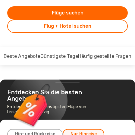
Flüge suchen
Flug + Hotel suchen
Beste Angebote
Günstigste Tage
Häufig gestellte Fragen
Entdecken Sie die besten
Angebote
Entdecken Sie die günstigsten Flüge von
Lissabon nach Leipzig
Hin- und Rückreise
Nur Hinreise