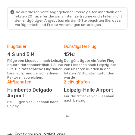
LIS
- LEJ
Lufthansa
1 Zwischenstopp
LEJ
- LIS
Die auf dieser Seite angegebenen Preise galten innerhalb der
letzten 20 Tage für die genannten Zeiträume und stellen nicht
den endgültigen Angebotspreis dar. Bitte beachten Sie, dass
Verfügbarkeit und Preise Änderungen unterliegen.
Flugdauer
Günstigster Flug
Hau
4 S und 5 M
151€
Jul
Flüge von Lissabon nach Leipzig
Der günstigste einfache Flug
Laut Suchanfragen unserer
dauern durchschnittlich 4 S und
von Lissabon nach Leipzig der
Kund
5 M. Die tatsächliche Flugdauer
von unseren Kunden in den
Haup
kann aufgrund verschiedener
letzten 72 Stunden gefunden
Lis
Faktoren abweichen.
wurde
Abflughafen
Zielflughafen
Gün
Humberto Delgado
Leipzig-Halle Airport
M
Airport
Für die Strecke von Lissabon
Juli ist die beste Zeit um
nach Leipzig
gün
Bei Flügen von Lissabon nach
nac
Leipzig
Entfernung:
2182 kms