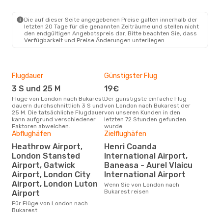
LON
- BUH
Eurowings
1 Zwischenstopp
BUH
- LON
Die auf dieser Seite angegebenen Preise galten innerhalb der
letzten 20 Tage für die genannten Zeiträume und stellen nicht
den endgültigen Angebotspreis dar. Bitte beachten Sie, dass
Verfügbarkeit und Preise Änderungen unterliegen.
Flugdauer
Günstigster Flug
Hau
3 S und 25 M
19€
M
Flüge von London nach Bukarest
Der günstigste einfache Flug
Laut Suchanfragen unserer
dauern durchschnittlich 3 S und
von London nach Bukarest der
Kund
25 M. Die tatsächliche Flugdauer
von unseren Kunden in den
Haup
kann aufgrund verschiedener
letzten 72 Stunden gefunden
Lon
Faktoren abweichen.
wurde
Abflughäfen
Zielflughäfen
Heathrow Airport,
Henri Coanda
Dur
London Stansted
International Airport,
10
Airport, Gatwick
Baneasa - Aurel Vlaicu
Der durchschnittliche Preis für
Airport, London City
International Airport
Flü
Airport, London Luton
Wenn Sie von London nach
betr
Bukarest reisen
Airport
wurd
Mon
Für Flüge von London nach
Bukarest