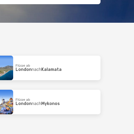
Flüge ab
London
nach
Kalamata
Flüge ab
London
nach
Mykonos