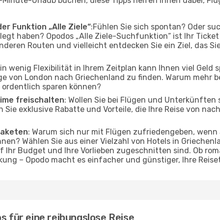
-Minute-Urlaub buchen, diese Tipps helfen Ihnen dabei, Fl
er Funktion „Alle Ziele“
:Fühlen Sie sich spontan? Oder su
elegt haben? Opodos „Alle Ziele-Suchfunktion“ ist Ihr Ticke
eren Routen und vielleicht entdecken Sie ein Ziel, das Si
Ein wenig Flexibilität in Ihrem Zeitplan kann Ihnen viel Geld
ge von London nach Griechenland zu finden. Warum mehr be
 ordentlich sparen können?
ime freischalten
: Wollen Sie bei Flügen und Unterkünften
ßen Sie exklusive Rabatte und Vorteile, die Ihre Reise von n
Paketen
: Warum sich nur mit Flügen zufriedengeben, wenn
nen? Wählen Sie aus einer Vielzahl von Hotels in Griechenla
f Ihr Budget und Ihre Vorlieben zugeschnitten sind. Ob r
ung – Opodo macht es einfacher und günstiger, Ihre Reise
s für eine reibungslose Reise