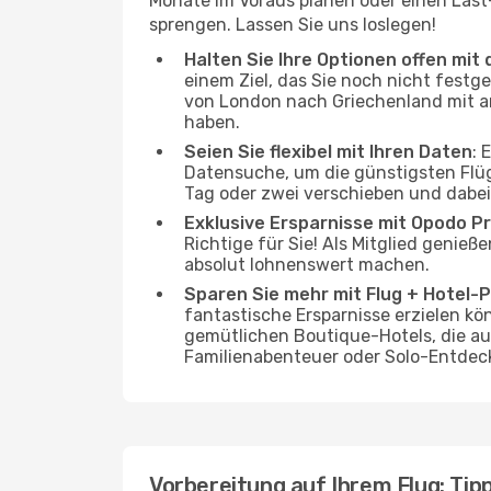
Monate im Voraus planen oder einen Last
sprengen. Lassen Sie uns loslegen!
Halten Sie Ihre Optionen offen mit d
einem Ziel, das Sie noch nicht festg
von London nach Griechenland mit and
haben.
Seien Sie flexibel mit Ihren Daten
: 
Datensuche, um die günstigsten Flü
Tag oder zwei verschieben und dabei
Exklusive Ersparnisse mit Opodo Pr
Richtige für Sie! Als Mitglied genie
absolut lohnenswert machen.
Sparen Sie mehr mit Flug + Hotel-
fantastische Ersparnisse erzielen kön
gemütlichen Boutique-Hotels, die au
Familienabenteuer oder Solo-Entdeck
Vorbereitung auf Ihrem Flug: Tipp