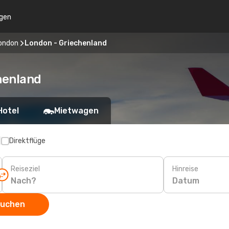
gen
ondon
London - Griechenland
henland
Hotel
Mietwagen
p
Direktflüge
Reiseziel
Hinreise
Datum
suchen