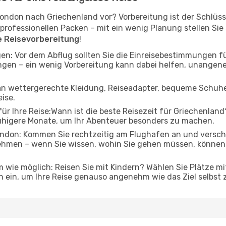
London nach Griechenland vor? Vorbereitung ist der Schlüsse
ofessionellen Packen – mit ein wenig Planung stellen Sie si
ie Reisevorbereitung
!
en: Vor dem Abflug sollten Sie die Einreisebestimmungen f
ngen – ein wenig Vorbereitung kann dabei helfen, unange
 an wettergerechte Kleidung, Reiseadapter, bequeme Schuhe 
eise.
ür Ihre Reise:Wann ist die beste Reisezeit für Griechenland?
ruhigere Monate, um Ihr Abenteuer besonders zu machen.
don: Kommen Sie rechtzeitig am Flughafen an und verschaf
ehmen – wenn Sie wissen, wohin Sie gehen müssen, können 
 wie möglich: Reisen Sie mit Kindern? Wählen Sie Plätze mi
 ein, um Ihre Reise genauso angenehm wie das Ziel selbst 