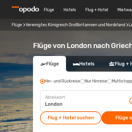
Flüge
Hotels
Flug + Hotel
Mietwa
Flüge
Vereinigtes Königreich Großbritannien und Nordirland
L
Flüge von London nach Griec
Flüge
Hotels
Flug + 
Hin- und Rückreise
Nur Hinreise
Multistop
Abreiseort
Flug + Hotel suchen
Flüge 