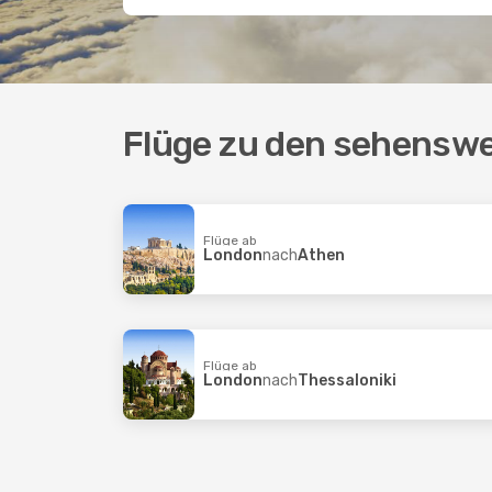
Flüge zu den sehenswe
Flüge ab
London
nach
Athen
Flüge ab
London
nach
Thessaloniki