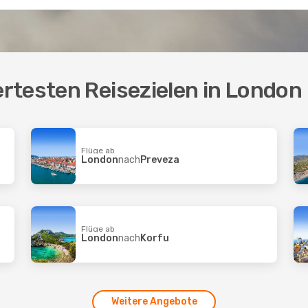
rtesten Reisezielen in London
Flüge ab
London
nach
Preveza
Flüge ab
London
nach
Korfu
Weitere Angebote